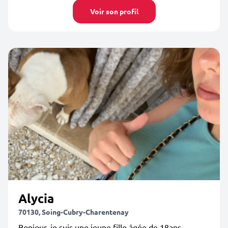
Voir son profil
Alycia
70130, Soing-Cubry-Charentenay
Bonjour, je suis une jeune fille âgée de 18ans.