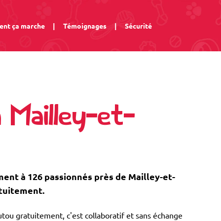
nt ça marche
|
Témoignages
|
Sécurité
 Mailley-et-
nt à 126 passionnés près de Mailley-et-
atuitement.
tou gratuitement, c'est collaboratif et sans échange