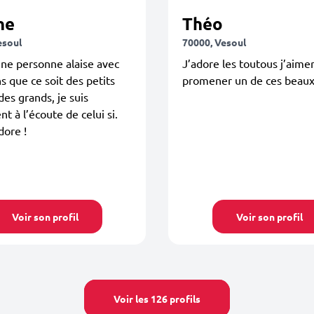
ne
Théo
esoul
70000, Vesoul
une personne alaise avec
J’adore les toutous j’aimer
ns que ce soit des petits
promener un de ces beaux
s grands, je suis
t à l’écoute de celui si.
dore !
Voir son profil
Voir son profil
Voir les 126 profils