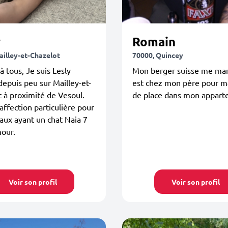
y
Romain
ailley-et-Chazelot
70000, Quincey
à tous, Je suis Lesly
Mon berger suisse me man
depuis peu sur Mailley-et-
est chez mon père pour 
 à proximité de Vesoul.
de place dans mon appar
 affection particulière pour
aux ayant un chat Naia 7
our.
Voir son profil
Voir son profil