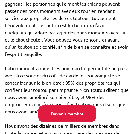
gagnant : les personnes qui aiment les chiens peuvent
passer des bons moments avec eux tout en rendant
service aux propriétaires de ces toutous, totalement
bénévolement. Le toutou est lui heureux d'avoir
quelqu'un qui adore partager des bons moments avec lui
et le chouchouter. Vous pouvez vous rencontrer avant
qu'un toutou soit confié, afin de bien se connaître et avoir
l'esprit tranquille.
L'abonnement annuel très bon marché permet de ne plus
avoir à ce soucier du coût de garde, et pouvoir juste se
concentrer sur le bien-être : 85% des propriétaires qui
confient leur toutou par Emprunte Mon Toutou disent que
nous avons amélioré son bien-être, et 98% des
emprunteurs qui s'occupent d'un toutou nous disent que
nous avons amélioré leur propre bien-être.
Devenir membre
Nous avons des dizaines de milliers de membres dans
toute la France, et avons mis en place des mesures de