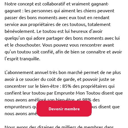
Notre concept est collaboratif et vraiment gagnant-
gagnant : les personnes qui aiment les chiens peuvent
passer des bons moments avec eux tout en rendant
service aux propriétaires de ces toutous, totalement
bénévolement. Le toutou est lui heureux d'avoir
quelqu'un qui adore partager des bons moments avec lui
et le chouchouter. Vous pouvez vous rencontrer avant
qu'un toutou soit confié, afin de bien se connaître et avoir
l'esprit tranquille.
L'abonnement annuel très bon marché permet de ne plus
avoir à ce soucier du coût de garde, et pouvoir juste se
concentrer sur le bien-être : 85% des propriétaires qui
confient leur toutou par Emprunte Mon Toutou disent que
nous avons amélioré son bien-être, et 98% des
emprunteurs qui s'occupent d'un toutou nous disent que
Devenir membre
nous avons amélioré leur propre bien-être.
Nous avons des dizaines de milliers de membres dans