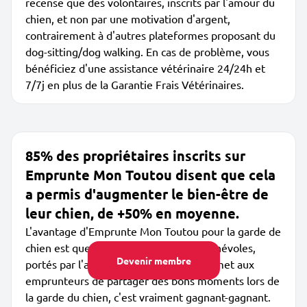
recense que des volontaires, inscrits par l'amour du
chien, et non par une motivation d'argent,
contrairement à d'autres plateformes proposant du
dog-sitting/dog walking. En cas de problème, vous
bénéficiez d'une assistance vétérinaire 24/24h et
7/7j en plus de la Garantie Frais Vétérinaires.
85% des propriétaires inscrits sur
Emprunte Mon Toutou disent que cela
a permis d'augmenter le bien-être de
leur chien, de +50% en moyenne.
L'avantage d'Emprunte Mon Toutou pour la garde de
chien est que les membres sont des bénévoles,
Devenir membre
portés par l'amour des chiens. Cela permet aux
emprunteurs de partager des bons moments lors de
la garde du chien, c'est vraiment gagnant-gagnant.