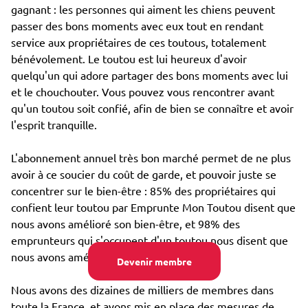
gagnant : les personnes qui aiment les chiens peuvent
passer des bons moments avec eux tout en rendant
service aux propriétaires de ces toutous, totalement
bénévolement. Le toutou est lui heureux d'avoir
quelqu'un qui adore partager des bons moments avec lui
et le chouchouter. Vous pouvez vous rencontrer avant
qu'un toutou soit confié, afin de bien se connaître et avoir
l'esprit tranquille.
L'abonnement annuel très bon marché permet de ne plus
avoir à ce soucier du coût de garde, et pouvoir juste se
concentrer sur le bien-être : 85% des propriétaires qui
confient leur toutou par Emprunte Mon Toutou disent que
nous avons amélioré son bien-être, et 98% des
emprunteurs qui s'occupent d'un toutou nous disent que
nous avons amélioré leur propre bien-être.
Devenir membre
Nous avons des dizaines de milliers de membres dans
toute la France, et avons mis en place des mesures de