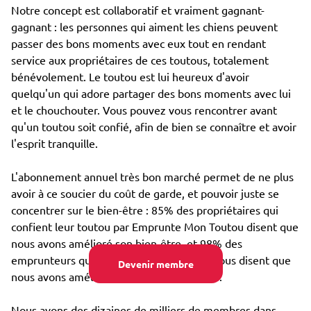
Notre concept est collaboratif et vraiment gagnant-
gagnant : les personnes qui aiment les chiens peuvent
passer des bons moments avec eux tout en rendant
service aux propriétaires de ces toutous, totalement
bénévolement. Le toutou est lui heureux d'avoir
quelqu'un qui adore partager des bons moments avec lui
et le chouchouter. Vous pouvez vous rencontrer avant
qu'un toutou soit confié, afin de bien se connaître et avoir
l'esprit tranquille.
L'abonnement annuel très bon marché permet de ne plus
avoir à ce soucier du coût de garde, et pouvoir juste se
concentrer sur le bien-être : 85% des propriétaires qui
confient leur toutou par Emprunte Mon Toutou disent que
nous avons amélioré son bien-être, et 98% des
emprunteurs qui s'occupent d'un toutou nous disent que
Devenir membre
nous avons amélioré leur propre bien-être.
Nous avons des dizaines de milliers de membres dans