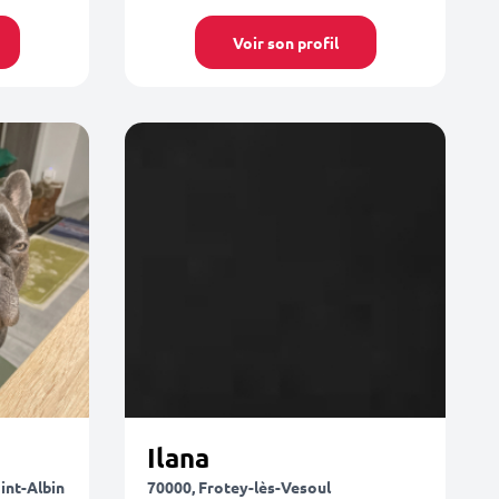
Voir son profil
Ilana
int-Albin
70000, Frotey-lès-Vesoul