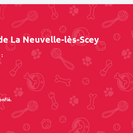
de La Neuvelle-lès-Scey
:
onfié.