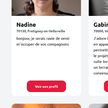
Nadine
Gabi
70130, Fretigney-et-Velloreille
70000, V
bonjour, je serais ravie de venir
J’adore 
m'occuper de vos compagnons
en appa
permettr
le proje
suite lo
un terrai
convena
Voir son profil