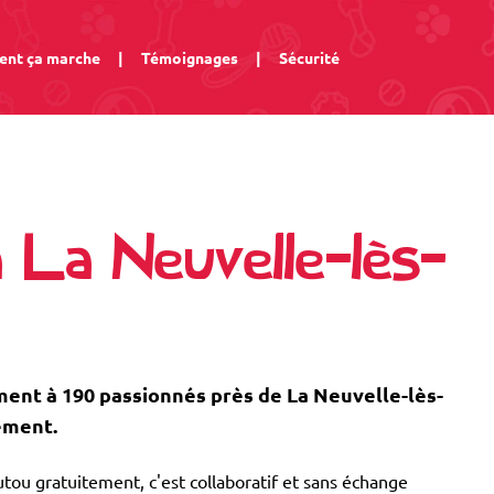
nt ça marche
|
Témoignages
|
Sécurité
 La Neuvelle-lès-
nt à 190 passionnés près de La Neuvelle-lès-
ement.
tou gratuitement, c'est collaboratif et sans échange