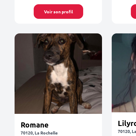
Voir son profil
Lilyr
Romane
70120, L
70120, La Rochelle