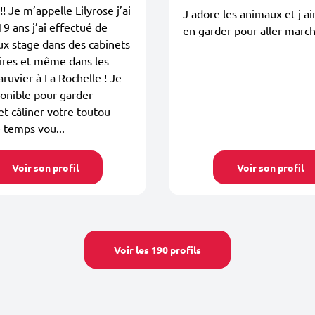
! Je m’appelle Lilyrose j’ai
J adore les animaux et j a
19 ans j’ai effectué de
en garder pour aller marc
x stage dans des cabinets
ires et même dans les
aruvier à La Rochelle ! Je
ponible pour garder
et câliner votre toutou
 temps vou...
Voir son profil
Voir son profil
Voir les 190 profils