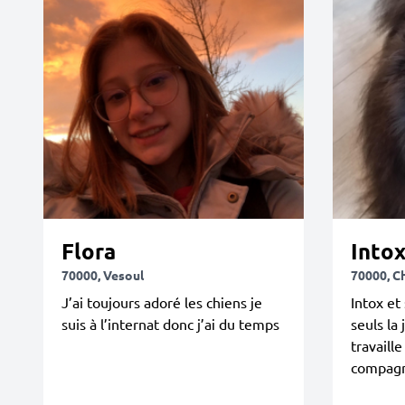
Flora
Into
70000, Vesoul
70000, C
J’ai toujours adoré les chiens je
Intox et
suis à l’internat donc j’ai du temps
seuls la
travaill
compagn