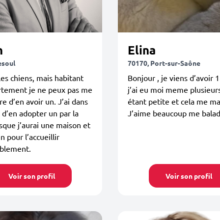
n
Elina
esoul
70170, Port-sur-Saône
les chiens, mais habitant
Bonjour , je viens d’avoir 1
rtement je ne peux pas me
j’ai eu moi meme plusieur
e d’en avoir un. J’ai dans
étant petite et cela me m
t d’en adopter un par la
J’aime beaucoup me bala
rsque j’aurai une maison et
n pour l’accueillir
blement.
Voir son profil
Voir son profil