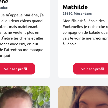
ène
Mathilde
oulot
25680, Mésandans
 Je m'appelle Marlène, j'ai
J'ai eu deux chiens quand
Mon fils est à l école des
enfant mais maintenant
Fontenelles je recherche 
nts ne veulent plus en
compagnon de balade qua
J'adire les chiens et aller
vais le voir le mercredi ap
ener avec eux, et leur
à l'école
de l'attention me manque
urquoi
Voir son profil
Voir son profil