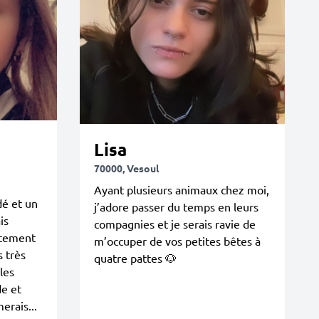
Lisa
70000, Vesoul
Ayant plusieurs animaux chez moi,
é et un
j’adore passer du temps en leurs
is
compagnies et je serais ravie de
rtement
m’occuper de vos petites bêtes à
s très
quatre pattes 🐶
les
de et
erais...