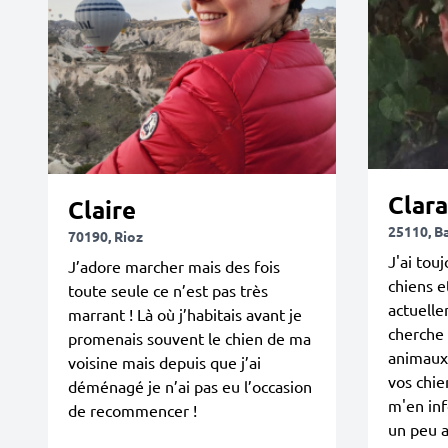
Clara
Claire
25110, B
70190, Rioz
J'ai tou
J’adore marcher mais des fois
chiens e
toute seule ce n’est pas très
actuelle
marrant ! Là où j’habitais avant je
cherche
promenais souvent le chien de ma
animaux.
voisine mais depuis que j’ai
vos chie
déménagé je n’ai pas eu l’occasion
m'en inf
de recommencer !
un peu a