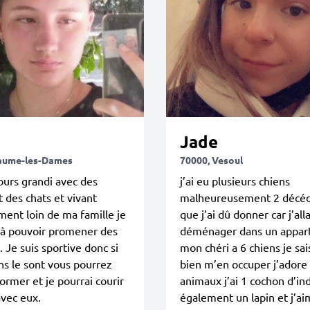
Jade
aume-les-Dames
70000, Vesoul
jours grandi avec des
j’ai eu plusieurs chiens
t des chats et vivant
malheureusement 2 décéd
ment loin de ma famille je
que j’ai dû donner car j’alla
 à pouvoir promener des
déménager dans un appa
 Je suis sportive donc si
mon chéri a 6 chiens je sai
ns le sont vous pourrez
bien m’en occuper j’adore 
ormer et je pourrai courir
animaux j’ai 1 cochon d’in
vec eux.
également un lapin et j’aim