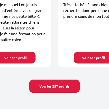
je m’appel Lou je suis
Très attachée à mon chien
n d’entière avec un grand
recherche donc personne q
mme nos petite bête ☺️
prendre soins de mon tou
etite j’adore les chiens
illeurs la raison pour
 je fait une formation pour
maître chien
Voir son profil
Voir son profil
Voir les 257 profils