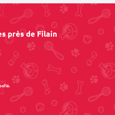
s près de Filain
onfié.