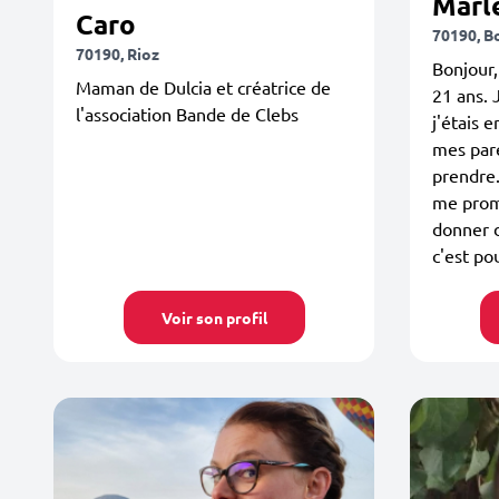
Marl
Caro
70190, B
70190, Rioz
Bonjour,
Maman de Dulcia et créatrice de
21 ans. 
l'association Bande de Clebs
j'étais 
mes pare
prendre. 
me prom
donner 
c'est po
Voir son profil