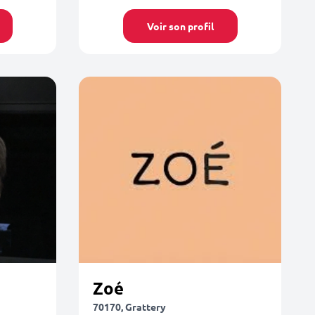
Voir son profil
Zoé
70170, Grattery