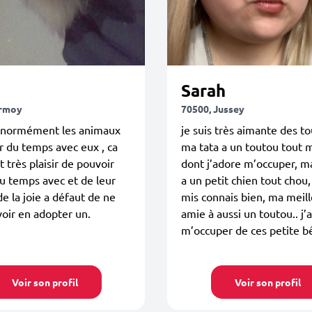
Sarah
Ormoy
70500, Jussey
énormément les animaux
je suis très aimante des t
r du temps avec eux , ca
ma tata a un toutou tout 
t très plaisir de pouvoir
dont j’adore m’occuper, 
u temps avec et de leur
a un petit chien tout chou,
e la joie a défaut de ne
mis connais bien, ma meil
oir en adopter un.
amie à aussi un toutou.. j’
m’occuper de ces petite b
Voir son profil
Voir son profil