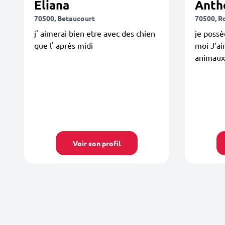
Eliana
Anth
70500, Betaucourt
70500, R
j' aimerai bien etre avec des chien
je possè
que l' après midi
moi J’a
animaux
Voir son profil