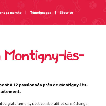
nt ça marche
|
Témoignages
|
Sécurité
à Montigny-lès-
nt à 12 passionnés près de Montigny-lès-
tuitement.
tou gratuitement, c'est collaboratif et sans échange