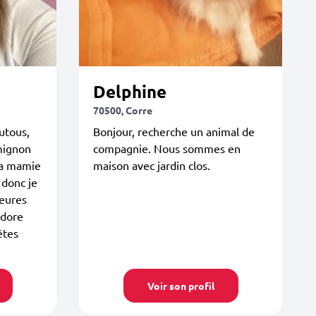
Delphine
70500, Corre
outous,
Bonjour, recherche un animal de
mignon
compagnie. Nous sommes en
ma mamie
maison avec jardin clos.
 donc je
leures
adore
êtes
Voir son profil