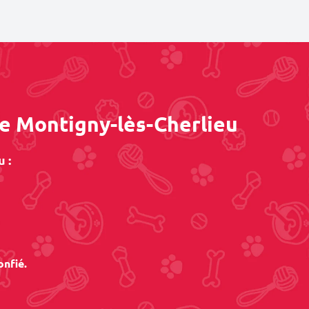
de Montigny-lès-Cherlieu
 :
onfié.