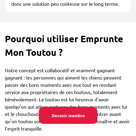
donc une solution peu coûteuse sur le long terme.
Pourquoi utiliser Emprunte
Mon Toutou ?
Notre concept est collaboratif et vraiment gagnant-
gagnant : les personnes qui aiment les chiens peuvent
passer des bons moments avec eux tout en rendant
service aux propriétaires de ces toutous, totalement
bénévolement. Le toutou est lui heureux d'avoir
quelqu'un qui adore partager des bons moments avec lui
et le chouchouter. Vous pouvez vous rencontrer avant
Devenir membre
qu'un toutou soit confié, afin de bien se connaître et avoir
l'esprit tranquille.