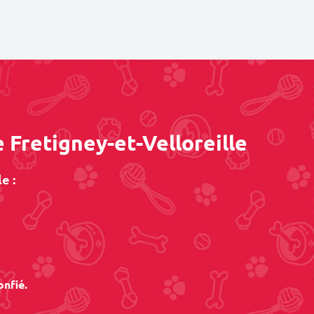
 Fretigney-et-Velloreille
e :
onfié.