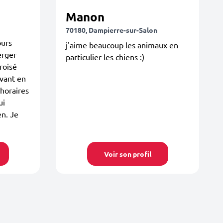
Manon
70180, Dampierre-sur-Salon
ours
j'aime beaucoup les animaux en
erger
particulier les chiens :)
roisé
ivant en
horaires
ui
n. Je
Voir son profil