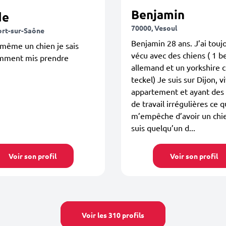
Benjamin
de
70000, Vesoul
ort-sur-Saône
Benjamin 28 ans. J’ai touj
 même un chien je sais
vécu avec des chiens ( 1 b
mment mis prendre
allemand et un yorkshire c
teckel) Je suis sur Dijon, v
appartement et ayant des 
de travail irrégulières ce q
m’empêche d’avoir un chie
suis quelqu’un d...
Voir son profil
Voir son profil
Voir les 310 profils