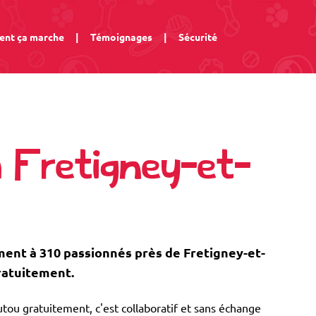
nt ça marche
|
Témoignages
|
Sécurité
à Fretigney-et-
nt à 310 passionnés près de Fretigney-et-
gratuitement.
tou gratuitement, c'est collaboratif et sans échange