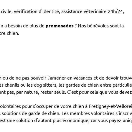
civile, vérification d'identité, assistance vétérinaire 24h/24,
en a besoin de plus de
promenades
? Nos bénévoles sont la
tre chien.
ien ou de ne pas pouvoir l'amener en vacances et de devoir trou
es chenils ou les dog sitters, les gardes de chien entre particuli
ent pas, par nature, rester seuls. C'est pour cela que vous deve
taires pour s'occuper de votre chien à Fretigney-et-Velloreill
s solutions de garde de chien. Les membres volontaires s'inscri
C'est une solution d'autant plus économique, car vous payez 