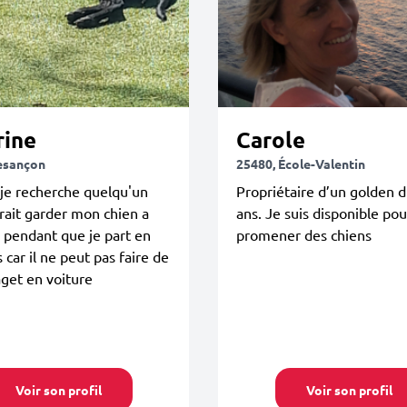
rine
Carole
esançon
25480, École-Valentin
je recherche quelqu'un
Propriétaire d’un golden 
rait garder mon chien a
ans. Je suis disponible pou
 pendant que je part en
promener des chiens
 car il ne peut pas faire de
aget en voiture
Voir son profil
Voir son profil