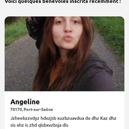
Voici quelques bénévoles inscrits récemment :
Angeline
70170, Port-sur-Saône
Jzheebzzvdyz hdvzjsb xuzbzuavdua du dhz Kaz dhz
sis xhz is zhd qlsbxvzbsja dis