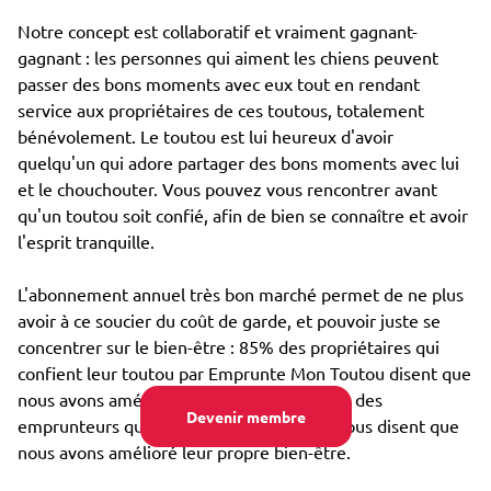
Notre concept est collaboratif et vraiment gagnant-
gagnant : les personnes qui aiment les chiens peuvent
passer des bons moments avec eux tout en rendant
service aux propriétaires de ces toutous, totalement
bénévolement. Le toutou est lui heureux d'avoir
quelqu'un qui adore partager des bons moments avec lui
et le chouchouter. Vous pouvez vous rencontrer avant
qu'un toutou soit confié, afin de bien se connaître et avoir
l'esprit tranquille.
L'abonnement annuel très bon marché permet de ne plus
avoir à ce soucier du coût de garde, et pouvoir juste se
concentrer sur le bien-être : 85% des propriétaires qui
confient leur toutou par Emprunte Mon Toutou disent que
nous avons amélioré son bien-être, et 98% des
Devenir membre
emprunteurs qui s'occupent d'un toutou nous disent que
nous avons amélioré leur propre bien-être.