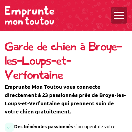
Ouvri
Garde de chien à Broye-
les-Loups-et-
Verfontaine
Emprunte Mon Toutou vous connecte
directement à 23 passionnés près de Broye-les-
Loups-et-Verfontaine qui prennent soin de
votre chien gratuitement.
Des bénévoles passionnés
s'occupent de votre