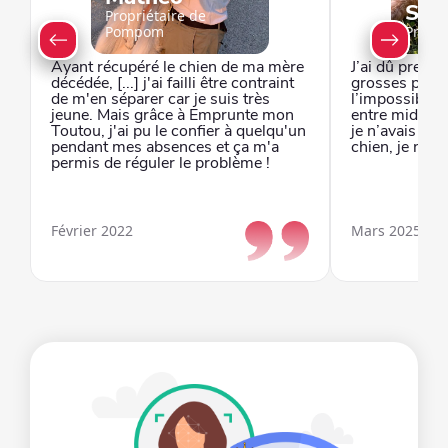
Syl
Propriétaire de
Pompom
Propri
Ayant récupéré le chien de ma mère
J’ai dû prendr
décédée, [...] j'ai failli être contraint
grosses plage
de m'en séparer car je suis très
l’impossibilit
jeune. Mais grâce à Emprunte mon
entre midi et 
Toutou, j'ai pu le confier à quelqu'un
je n’avais eu
pendant mes absences et ça m'a
chien, je n’au
permis de réguler le problème !
Février 2022
Mars 2025