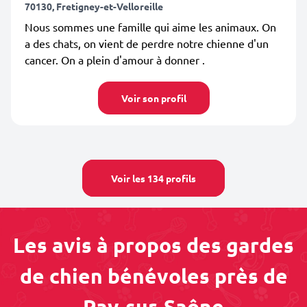
70130, Fretigney-et-Velloreille
Nous sommes une famille qui aime les animaux. On
a des chats, on vient de perdre notre chienne d'un
cancer. On a plein d'amour à donner .
Voir son profil
Voir les 134 profils
Les avis à propos des gardes
de chien bénévoles près de
Ray-sur-Saône