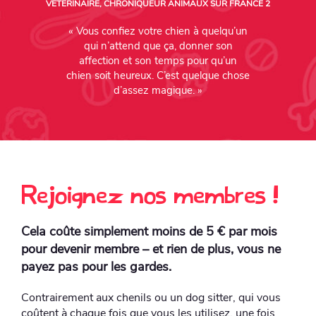
VETERINAIRE, CHRONIQUEUR ANIMAUX SUR FRANCE 2
« Vous confiez votre chien à quelqu’un
qui n’attend que ça, donner son
affection et son temps pour qu’un
chien soit heureux. C’est quelque chose
d’assez magique. »
Rejoignez nos membres !
Cela coûte simplement moins de 5 € par mois
pour devenir membre – et rien de plus, vous ne
payez pas pour les gardes.
Contrairement aux chenils ou un dog sitter, qui vous
coûtent à chaque fois que vous les utilisez, une fois