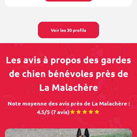
Voir les 30 profils
Les avis à propos des gardes
de chien bénévoles près de
La Malachère
Note moyenne des avis près de La Malachère :
4.5/5 (7 avis)