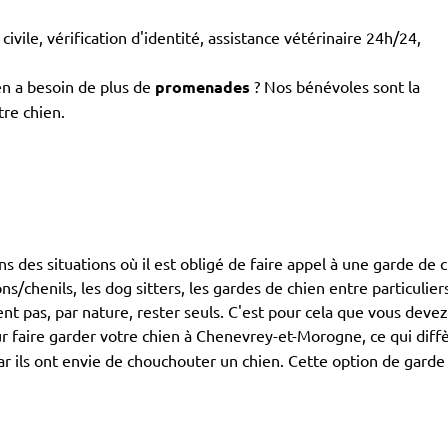
civile, vérification d'identité, assistance vétérinaire 24h/24,
en a besoin de plus de
promenades
? Nos bénévoles sont la
tre chien.
dans des situations où il est obligé de faire appel à une garde de
/chenils, les dog sitters, les gardes de chien entre particuliers
nt pas, par nature, rester seuls. C'est pour cela que vous deve
r faire garder votre chien à Chenevrey-et-Morogne, ce qui dif
 car ils ont envie de chouchouter un chien. Cette option de gard