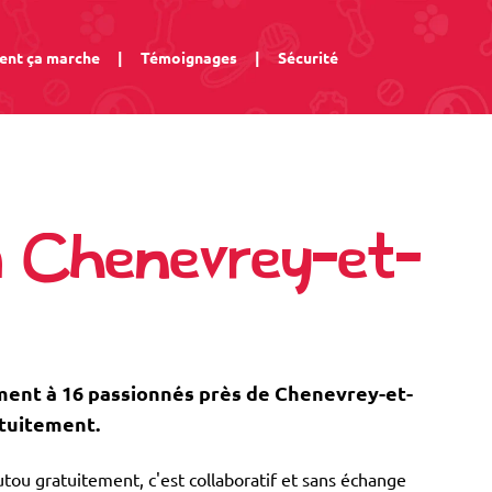
nt ça marche
|
Témoignages
|
Sécurité
à Chenevrey-et-
ent à 16 passionnés près de Chenevrey-et-
atuitement.
tou gratuitement, c'est collaboratif et sans échange