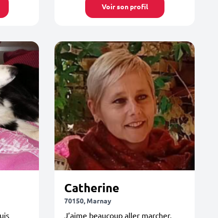
Voir son profil
Catherine
70150, Marnay
uis
J’aime beaucoup aller marcher,