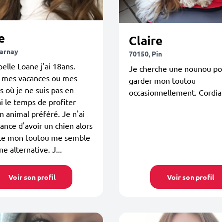
e
Claire
arnay
70150, Pin
elle Loane j'ai 18ans.
Je cherche une nounou po
 mes vacances ou mes
garder mon toutou
 où je ne suis pas en
occasionnellement. Cordi
ai le temps de profiter
 animal préféré. Je n'ai
hance d'avoir un chien alors
e mon toutou me semble
e alternative. J...
Voir son profil
Voir son profil