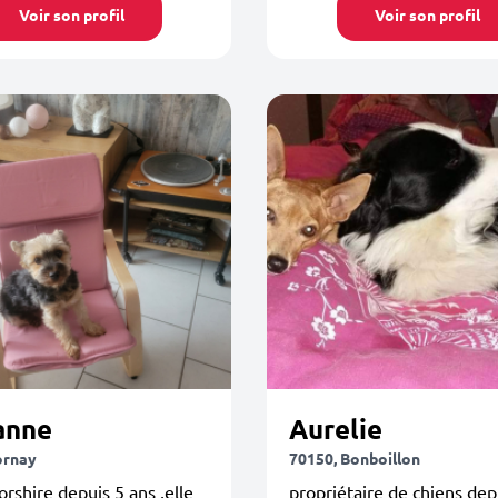
Voir son profil
Voir son profil
anne
Aurelie
ornay
70150, Bonboillon
yorshire depuis 5 ans ,elle
propriétaire de chiens dep