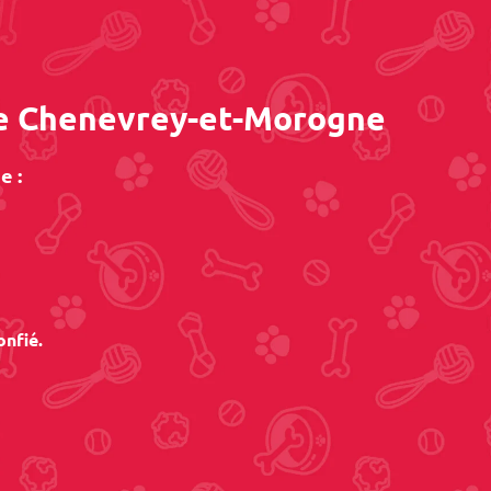
 de Chenevrey-et-Morogne
e :
onfié.