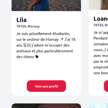
Loan
Lila
70150, M
70150, Marnay
Je m'app
Je suis actuellement étudiante,
Pendant
sur le secteur de Marnay 📍 J'ai 18
semaines
ans 🗓️ Et j'adore m'occuper des
cours, j'
animaux et plus particulièrement
avec mon
des chiens 🐕
pas la c
emprunt
une bonn
Voir son profil