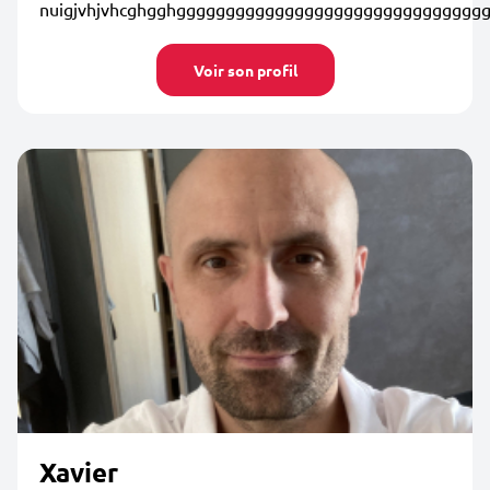
nuigjvhjvhcghgghggggggggggggggggggggggggggggggg
Voir son profil
Xavier