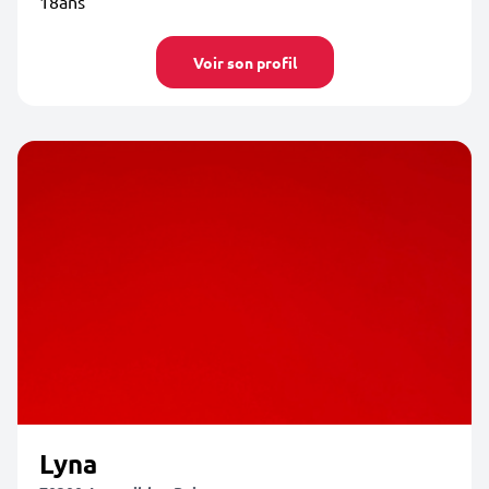
18ans
Voir son profil
Lyna