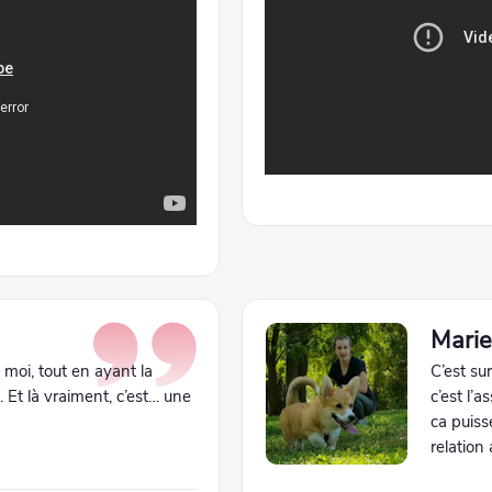
Mari
 moi, tout en ayant la
C’est su
s. Et là vraiment, c’est… une
c’est l’a
ca puiss
relation 