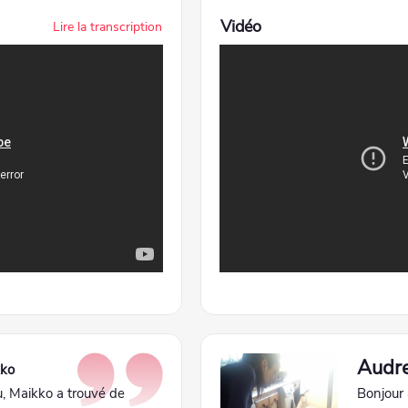
Vidéo
Lire la transcription
Audr
kko
, Maikko a trouvé de
Bonjour 