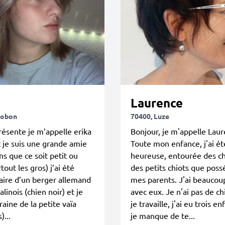
Laurence
tobon
70400, Luze
ésente je m’appelle erika
Bonjour, je m'appelle Laur
et je suis une grande amie
Toute mon enfance, j'ai ét
ns que ce soit petit ou
heureuse, entourée des ch
tout les gros) j’ai été
des petits chiots que poss
aire d’un berger allemand
mes parents. J'ai beaucou
linois (chien noir) et je
avec eux. Je n'ai pas de ch
raine de la petite vaïa
je travaille, j'ai eu trois en
)...
je manque de te...