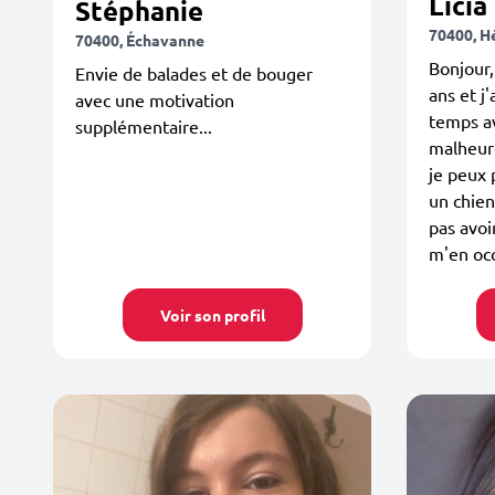
Licia
Stéphanie
70400, H
70400, Échavanne
Bonjour, 
Envie de balades et de bouger
ans et j
avec une motivation
temps av
supplémentaire...
malheur
je peux 
un chien
pas avoi
m'en oc
Voir son profil