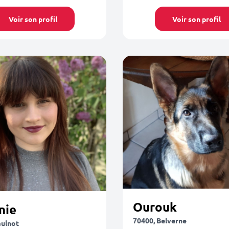
Voir son profil
Voir son profil
Ourouk
nie
70400, Belverne
aulnot