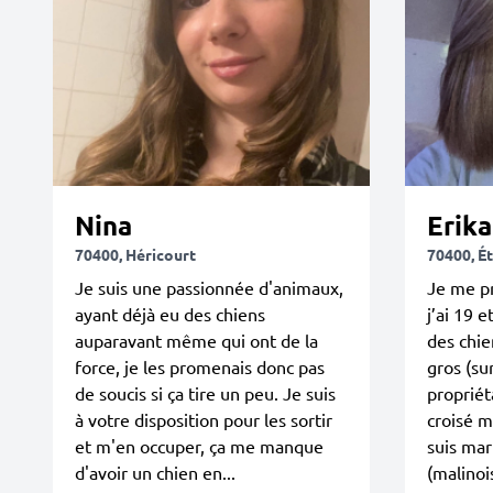
Nina
Erika
70400, Héricourt
70400, É
Je suis une passionnée d'animaux,
Je me pr
ayant déjà eu des chiens
j’ai 19 
auparavant même qui ont de la
des chie
force, je les promenais donc pas
gros (sur
de soucis si ça tire un peu. Je suis
propriét
à votre disposition pour les sortir
croisé ma
et m'en occuper, ça me manque
suis mar
d'avoir un chien en...
(malinois