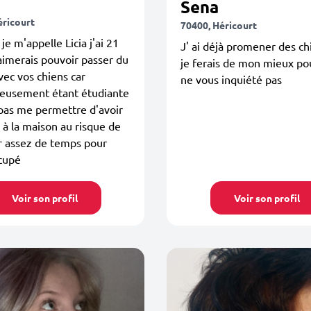
Sena
éricourt
70400, Héricourt
je m'appelle Licia j'ai 21
J' ai déjà promener des ch
'aimerais pouvoir passer du
je ferais de mon mieux po
ec vos chiens car
ne vous inquiété pas
eusement étant étudiante
pas me permettre d'avoir
 à la maison au risque de
r assez de temps pour
cupé
Voir son profil
Voir son profil