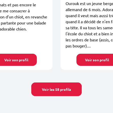
Ourouk est un jeune berg
hats et pas encore le
allemand de 6 mois. Ador
e me consacrer à
quand il veut mais aussi tr
ion d’un chiot, en revanche
quand il a décidé de n'en f
 partante pour une balade
sa tête. Il va tous les same
adorable chien.
l'école du chiot et a bien 
les ordres de base (assis, 
pas bouger)....
Voir son profil
Voir son profil
Voir les 58 profils