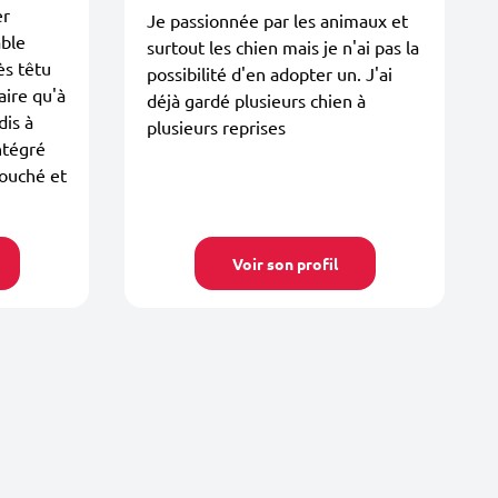
er
Je passionnée par les animaux et
able
surtout les chien mais je n'ai pas la
ès têtu
possibilité d'en adopter un. J'ai
aire qu'à
déjà gardé plusieurs chien à
dis à
plusieurs reprises
intégré
couché et
Voir son profil