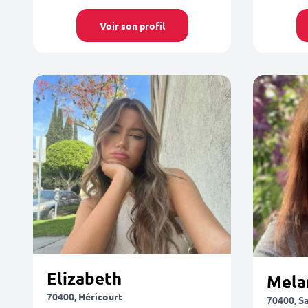
Voir son profil
Elizabeth
Mela
70400, Héricourt
70400, S