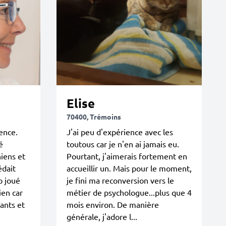
Elise
70400, Trémoins
ence.
J'ai peu d'expérience avec les
é
toutous car je n'en ai jamais eu.
iens et
Pourtant, j'aimerais fortement en
édait
accueillir un. Mais pour le moment,
p joué
je fini ma reconversion vers le
ien car
métier de psychologue...plus que 4
fants et
mois environ. De manière
générale, j'adore l...