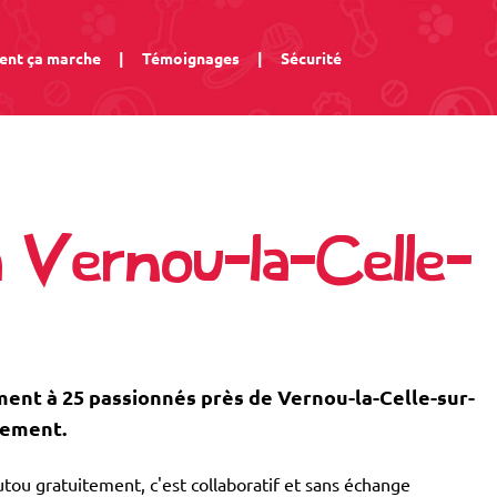
nt ça marche
|
Témoignages
|
Sécurité
à Vernou-la-Celle-
nt à 25 passionnés près de Vernou-la-Celle-sur-
tement.
tou gratuitement, c'est collaboratif et sans échange