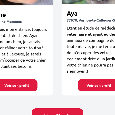
Aya
he
77670, Vernou-la-Celle-sur-
Saint-Mammès
Étant en étude de médeci
puis mon enfance, toujours
vétérinaire et ayant eu de
ontact de chien. Ayant
animaux de compagnie du
 un chien, je saurais
toute ma vie, je me ferai u
et câliner votre toutou !
de m'occuper des votres ! 
et à l'écoute, je serais
également doté d'un jardi
 m'occuper de votre chien
votre chien ne pourra pas
ctant ses besoins.
s'ennuyer :)
Voir son profil
Voir son profil