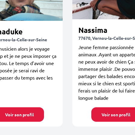
Nassima
aduke
77670, Vernou-la-Celle-sur-
ernou-la-Celle-sur-Seine
Jeune femme passionnée p
musicien alors je voyage
animaux .Ayant un appart
 et je ne peux imposer ça
ne peux avoir de chien Ça 
tou. Le temps d’avoir une
immense plaisir .De pouvo
 posée je serai ravi de
partager des balades enco
passer du temps avec les
mieux si le chien est sport
ferais un plaisir de lui fair
longue balade
Voir son profil
Voir son profil