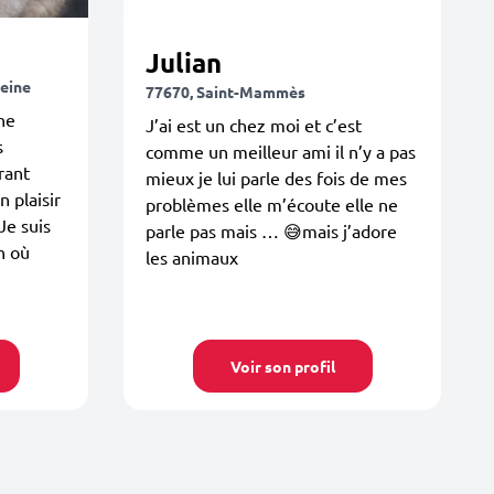
Julian
Seine
77670, Saint-Mammès
ne
J’ai est un chez moi et c’est
s
comme un meilleur ami il n’y a pas
rant
mieux je lui parle des fois de mes
n plaisir
problèmes elle m’écoute elle ne
Je suis
parle pas mais … 😅mais j’adore
n où
les animaux
Voir son profil