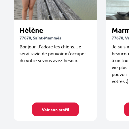
Hélène
Marm
77670, Saint-Mammès
77670, V
Bonjour, J'adore les chiens. Je
Je suis 
serai ravie de pouvoir m'occuper
beaucoup
du votre si vous avez besoin.
à un tou
vie plus
pouvoir 
votres :)
Voir son profil