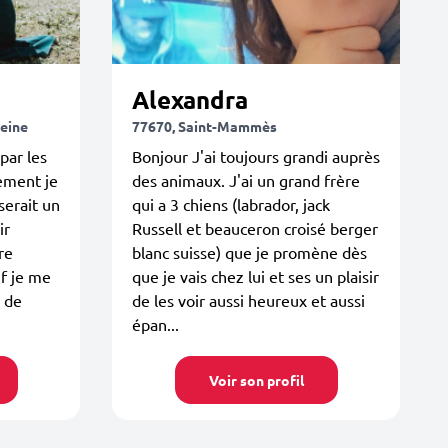
Alexandra
Seine
77670, Saint-Mammès
ar les
Bonjour J'ai toujours grandi auprès
ement je
des animaux. J'ai un grand frère
serait un
qui a 3 chiens (labrador, jack
ir
Russell et beauceron croisé berger
re
blanc suisse) que je promène dès
if je me
que je vais chez lui et ses un plaisir
e de
de les voir aussi heureux et aussi
épan...
Voir son profil