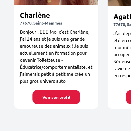
Charlène
Agat
77670, Saint-Mammès
77670, 
Bonjour ! 🙋🏼‍♀️ Moi c’est Charlène,
J'ai, de
j’ai 24 ans et je suis une grande
été en c
amoureuse des animaux ! Je suis
moi-même
actuellement en formation pour
occuper 
devenir Toiletteuse -
Sérieuse 
Éducatrice/comportementaliste, et
ravie de
j’aimerais petit à petit me crée un
en respe
plus gros univers auto
Voir son profil