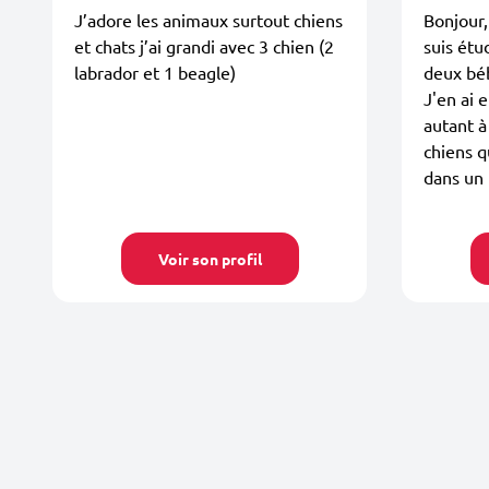
J’adore les animaux surtout chiens
Bonjour,
et chats j’ai grandi avec 3 chien (2
suis étud
labrador et 1 beagle)
deux béb
J'en ai 
autant à
chiens qu
dans un 
Voir son profil