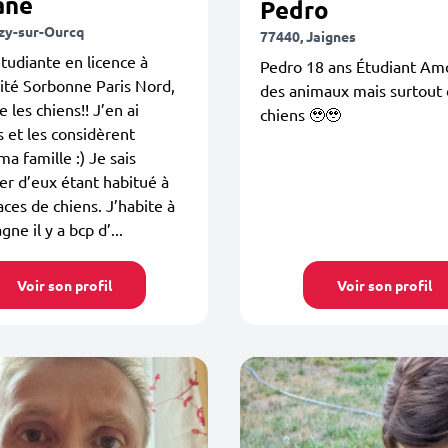
ane
Pedro
izy-sur-Ourcq
77440, Jaignes
étudiante en licence à
Pedro 18 ans Étudiant Am
sité Sorbonne Paris Nord,
des animaux mais surtout
e les chiens!! J’en ai
chiens 🥹🥹
s et les considèrent
 famille :) Je sais
r d’eux étant habitué à
aces de chiens. J’habite à
ne il y a bcp d’...
Voir son profil
Voir son profil