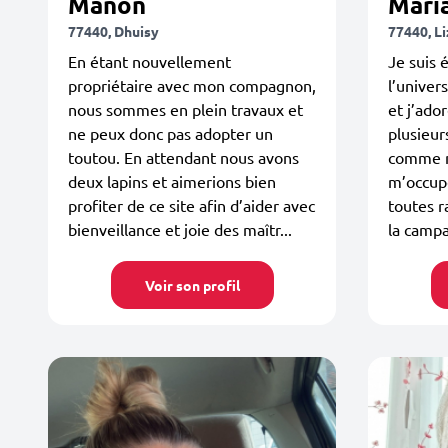
Manon
Mari
77440, Dhuisy
77440, L
En étant nouvellement
Je suis 
propriétaire avec mon compagnon,
l’univer
nous sommes en plein travaux et
et j’ador
ne peux donc pas adopter un
plusieur
toutou. En attendant nous avons
comme ma
deux lapins et aimerions bien
m’occupe
profiter de ce site afin d’aider avec
toutes r
bienveillance et joie des maîtr...
la campag
Voir son profil