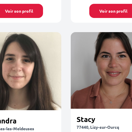
Voir son profil
Voir son profil
Stacy
andra
77440, Lizy-sur-Ourcq
sles-les-Meldeuses