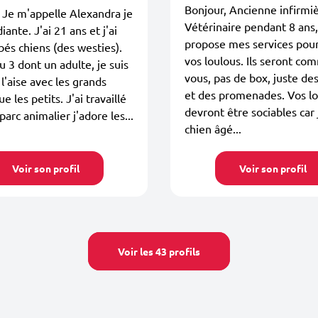
Bonjour, Ancienne infirmi
 Je m'appelle Alexandra je
Vétérinaire pendant 8 ans,
iante. J'ai 21 ans et j'ai
propose mes services pou
és chiens (des westies).
vos loulous. Ils seront c
eu 3 dont un adulte, je suis
vous, pas de box, juste des
 l'aise avec les grands
et des promenades. Vos l
e les petits. J'ai travaillé
devront être sociables car 
parc animalier j'adore les...
chien âgé...
Voir son profil
Voir son profil
Voir les 43 profils