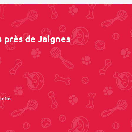
s près de Jaignes
onfié.