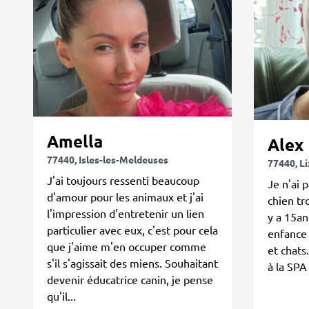
Amella
Alex
77440, Isles-les-Meldeuses
77440, L
J'ai toujours ressenti beaucoup
Je n'ai 
d'amour pour les animaux et j'ai
chien tro
l'impression d'entretenir un lien
y a 15a
particulier avec eux, c'est pour cela
enfance
que j'aime m'en occuper comme
et chats
s'il s'agissait des miens. Souhaitant
à la SPA 
devenir éducatrice canin, je pense
qu'il...