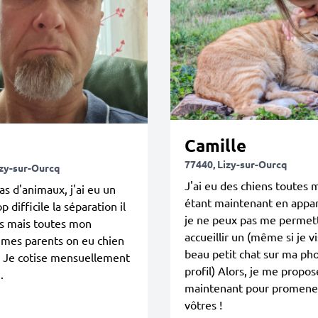
Camille
77440, Lizy-sur-Ourcq
izy-sur-Ourcq
J'ai eu des chiens toutes m
pas d'animaux, j'ai eu un
étant maintenant en app
p difficile la séparation il
je ne peux pas me permet
ns mais toutes mon
accueillir un (même si je vi
 mes parents on eu chien
beau petit chat sur ma ph
. Je cotise mensuellement
profil) Alors, je me propos
.
maintenant pour promener
vôtres !