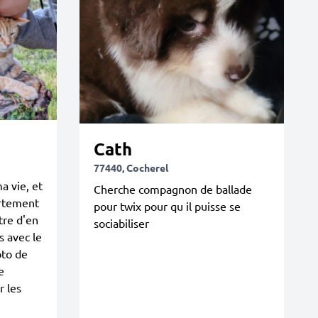
Cath
77440, Cocherel
a vie, et
Cherche compagnon de ballade
artement
pour twix pour qu il puisse se
tre d'en
sociabiliser
s avec le
oto de
e
 les