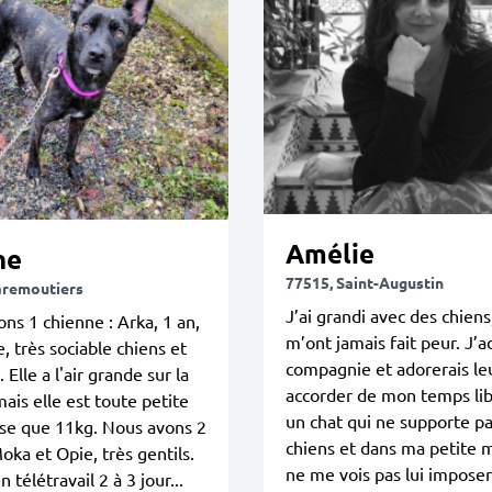
Amélie
ne
77515, Saint-Augustin
aremoutiers
J’ai grandi avec des chiens,
ns 1 chienne : Arka, 1 an,
m’ont jamais fait peur. J’a
e, très sociable chiens et
compagnie et adorerais le
Elle a l'air grande sur la
accorder de mon temps libr
ais elle est toute petite
un chat qui ne supporte pa
èse que 11kg. Nous avons 2
chiens et dans ma petite 
Moka et Opie, très gentils.
ne me vois pas lui impose
n télétravail 2 à 3 jour...