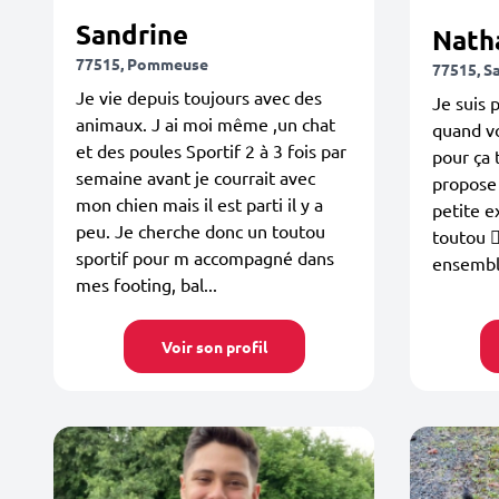
Sandrine
Nath
77515, Pommeuse
77515, S
Je vie depuis toujours avec des
Je suis 
animaux. J ai moi même ,un chat
quand vo
et des poules Sportif 2 à 3 fois par
pour ça 
semaine avant je courrait avec
propose
mon chien mais il est parti il y a
petite e
peu. Je cherche donc un toutou
toutou 🐕
sportif pour m accompagné dans
ensemb
mes footing, bal...
Voir son profil