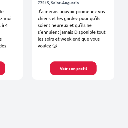
77515, Saint-Augustin
de
J'aimerais pouvoir promenez vos
ez moi
chiens et les gardez pour qu'ils
 à 4
soient heureux et qu'ils ne
s'ennuient jamais Disponible tout
s
les soirs et week end que vous
 des
voulez 🙂
……………...
Voir son profil