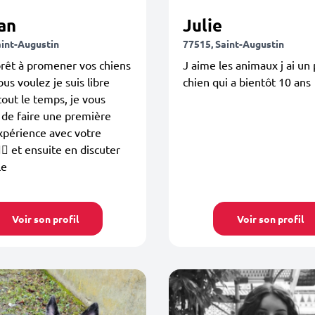
an
Julie
aint-Augustin
77515, Saint-Augustin
prêt à promener vos chiens
J aime les animaux j ai un 
us voulez je suis libre
chien qui a bientôt 10 ans
tout le temps, je vous
 de faire une première
xpérience avec votre
‍🦺 et ensuite en discuter
le
Voir son profil
Voir son profil