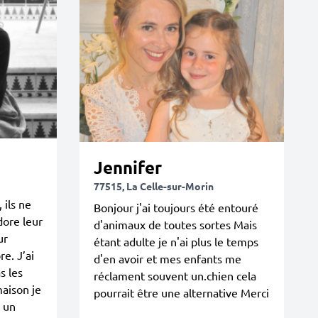
Jennifer
77515, La Celle-sur-Morin
 ils ne
Bonjour j'ai toujours été entouré
dore leur
d'animaux de toutes sortes Mais
ur
étant adulte je n'ai plus le temps
e. J’ai
d'en avoir et mes enfants me
s les
réclament souvent un.chien cela
maison je
pourrait être une alternative Merci
r un