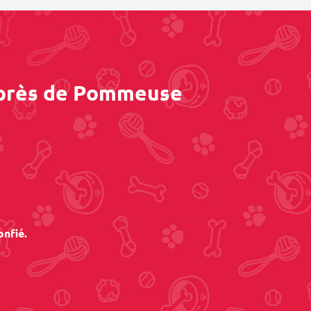
s près de Pommeuse
onfié.