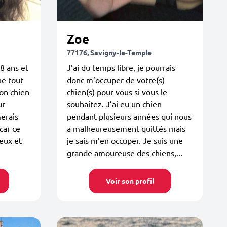
Zoe
77176, Savigny-le-Temple
28 ans et
J’ai du temps libre, je pourrais
ue tout
donc m’occuper de votre(s)
mon chien
chien(s) pour vous si vous le
ur
souhaitez. J’ai eu un chien
merais
pendant plusieurs années qui nous
car ce
a malheureusement quittés mais
eux et
je sais m’en occuper. Je suis une
grande amoureuse des chiens,...
Voir son profil