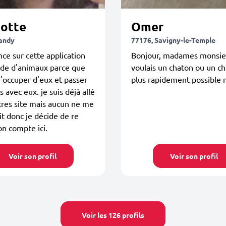
lotte
Omer
andy
77176, Savigny-le-Temple
nce sur cette application
Bonjour, madames monsie
rde d'animaux parce que
voulais un chaton ou un ch
'occuper d'eux et passer
plus rapidement possible m
 avec eux. je suis déjà allé
tres site mais aucun ne me
t donc je décide de re
n compte ici.
Voir son profil
Voir son profil
Voir les 126 profils