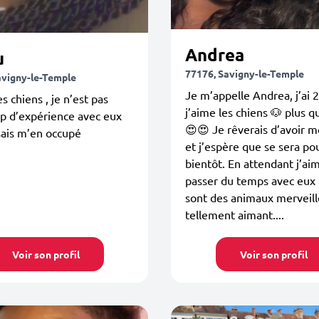
Andrea
u
77176, Savigny-le-Temple
avigny-le-Temple
Je m’appelle Andrea, j’ai 
s chiens , je n’est pas
j’aime les chiens 🐶 plus q
p d’expérience avec eux
😍😍 Je rêverais d’avoir 
sais m’en occupé
et j’espère que se sera po
bientôt. En attendant j’ai
passer du temps avec eux 
sont des animaux merveill
tellement aimant....
Voir son profil
Voir son profil