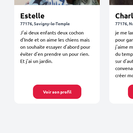
Estelle
Char
77176, Savigny-le-Temple
77176, N
J'ai deux enfants deux cochon
je me la
d'Inde et on aime les chiens mais
pour ga
on souhaite essayer d'abord pour
j'aime m
éviter d'en prendre un pour rien.
du temps
Et j'ai un jardin.
sur d'au
convenai
créer mo
Voir son profil