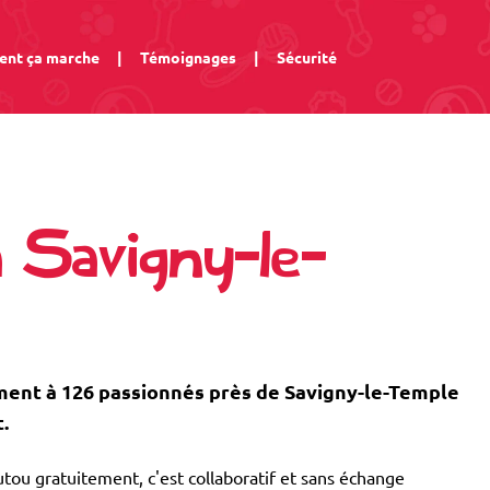
nt ça marche
|
Témoignages
|
Sécurité
 Savigny-le-
ent à 126 passionnés près de Savigny-le-Temple
.
tou gratuitement, c'est collaboratif et sans échange