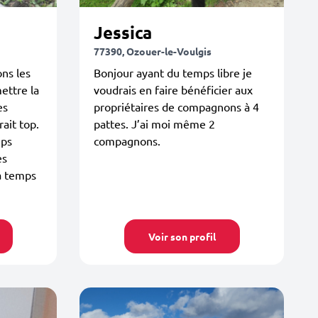
Jessica
77390, Ozouer-le-Voulgis
ons les
Bonjour ayant du temps libre je
ettre la
voudrais en faire bénéficier aux
es
propriétaires de compagnons à 4
rait top.
pattes. J’ai moi même 2
mps
compagnons.
es
 à temps
Voir son profil