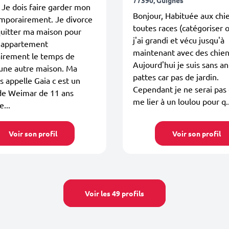
 Je dois faire garder mon
Bonjour, Habituée aux chi
emporairement. Je divorce
toutes races (catégoriser 
quitter ma maison pour
j'ai grandi et vécu jusqu'à
n appartement
maintenant avec des chien
irement le temps de
Aujourd'hui je suis sans an
 une autre maison. Ma
pattes car pas de jardin.
s appelle Gaia c est un
Cependant je ne serai pas
de Weimar de 11 ans
me lier à un loulou pour q..
e...
Voir son profil
Voir son profil
Voir les 49 profils