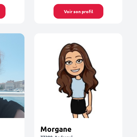
Voir son profil
Morgane
77390, Andrezel