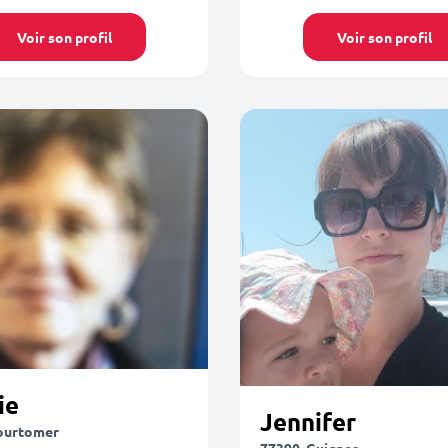
Voir son profil
Voir son profil
ie
Jennifer
ourtomer
77390, Guignes