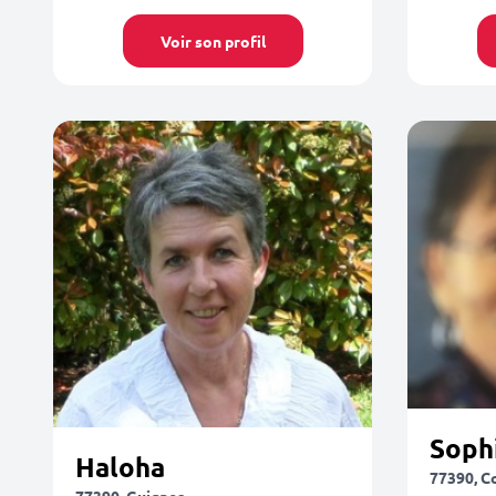
Voir son profil
Soph
Haloha
77390, C
77390, Guignes