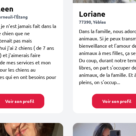
leen
Loriane
rneuil-l'Étang
77390, Yèbles
je n’est jamais fait dans la
Dans la famille, nous ador
e chien que ne
animaux. Si je peux transm
enait pas mais
bienveillance et l'amour d
ui j’ai 2 chiens ( de 7 ans
animaux à mes filles, ça se
) et j’aimerais faire
Du coup, durant notre te
 de mes services et mon
libres, on part s'occuper d
ur les chiens au
animaux, de la famille. Et
s qui en ont besoins pour
pleins, on s'occup...
Voir son profil
Voir son profil