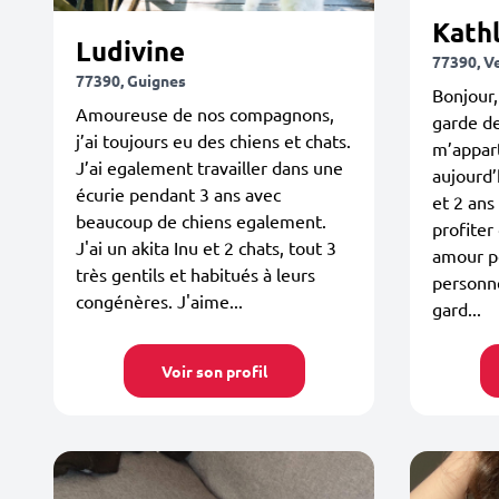
Kath
Ludivine
77390, Ve
77390, Guignes
Bonjour, 
Amoureuse de nos compagnons,
garde d
j’ai toujours eu des chiens et chats.
m’appart
J’ai egalement travailler dans une
aujourd’h
écurie pendant 3 ans avec
et 2 ans 
beaucoup de chiens egalement.
profiter
J'ai un akita Inu et 2 chats, tout 3
amour po
très gentils et habitués à leurs
personne
congénères. J'aime...
gard...
Voir son profil