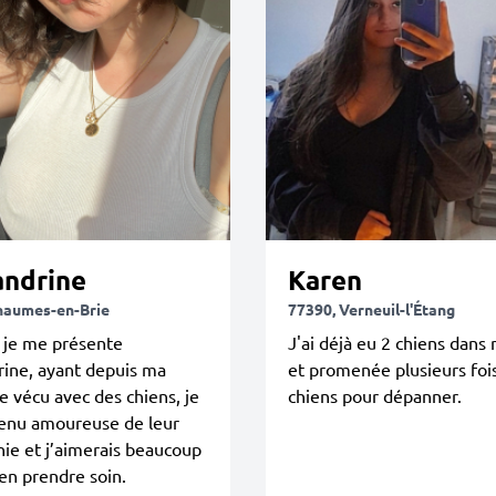
andrine
Karen
haumes-en-Brie
77390, Verneuil-l'Étang
 je me présente
J'ai déjà eu 2 chiens dans 
ine, ayant depuis ma
et promenée plusieurs foi
e vécu avec des chiens, je
chiens pour dépanner.
venu amoureuse de leur
ie et j’aimerais beaucoup
en prendre soin.