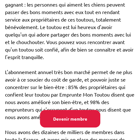
gagnant : les personnes qui aiment les chiens peuvent
passer des bons moments avec eux tout en rendant
service aux propriétaires de ces toutous, totalement
bénévolement. Le toutou est lui heureux d'avoir
quelqu'un qui adore partager des bons moments avec lui
et le chouchouter. Vous pouvez vous rencontrer avant
qu'un toutou soit confié, afin de bien se connaître et avoir
l'esprit tranquille.
L'abonnement annuel très bon marché permet de ne plus
avoir à ce soucier du coût de garde, et pouvoir juste se
concentrer sur le bien-être : 85% des propriétaires qui
confient leur toutou par Emprunte Mon Toutou disent que
nous avons amélioré son bien-être, et 98% des
emprunteurs qui s'occupent d'un toutou nous disent que
nous avons amélioré leur propre bien-être.
Devenir membre
Nous avons des dizaines de milliers de membres dans
toute la France, et avons mis en place des mesures de