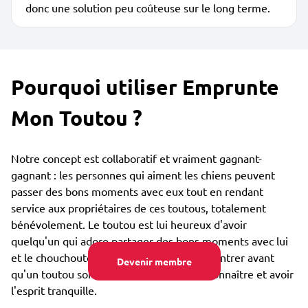
donc une solution peu coûteuse sur le long terme.
Pourquoi utiliser Emprunte
Mon Toutou ?
Notre concept est collaboratif et vraiment gagnant-
gagnant : les personnes qui aiment les chiens peuvent
passer des bons moments avec eux tout en rendant
service aux propriétaires de ces toutous, totalement
bénévolement. Le toutou est lui heureux d'avoir
quelqu'un qui adore partager des bons moments avec lui
et le chouchouter. Vous pouvez vous rencontrer avant
Devenir membre
qu'un toutou soit confié, afin de bien se connaître et avoir
l'esprit tranquille.