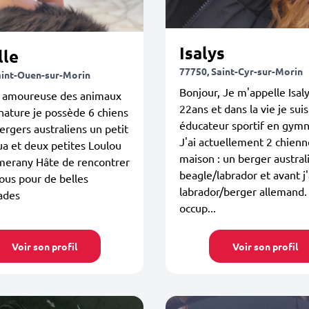
Isalys
lle
77750, Saint-Cyr-sur-Morin
aint-Ouen-sur-Morin
Bonjour, Je m'appelle Isalys
, amoureuse des animaux
22ans et dans la vie je suis
 nature je possède 6 chiens
éducateur sportif en gymn
ergers australiens un petit
J'ai actuellement 2 chienne
a et deux petites Loulou
maison : un berger austral
erany Hâte de rencontrer
beagle/labrador et avant j
ous pour de belles
labrador/berger allemand.
ades
occup...
Voir son profil
Voir son profil