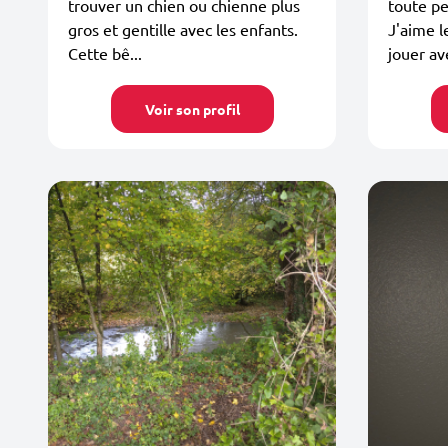
trouver un chien ou chienne plus
toute pe
gros et gentille avec les enfants.
J'aime 
Cette bê...
jouer av
Voir son profil