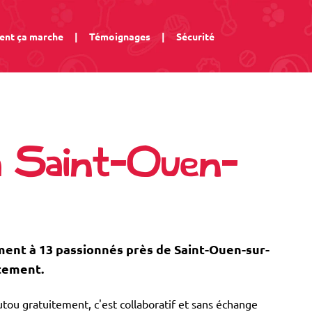
nt ça marche
|
Témoignages
|
Sécurité
à Saint-Ouen-
nt à 13 passionnés près de Saint-Ouen-sur-
itement.
tou gratuitement, c'est collaboratif et sans échange