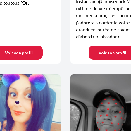
Instagram @louiiseduck 
es toutous 🥰😊
rythme de vie m’empêche 
un chien à moi, c’est pour
j’adorerais garder le vôtre !
grandi entourée de chiens 
d’abord un labrador q...
Voir son profil
Voir son profil