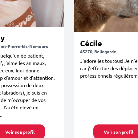
y
Cécile
aint-Pierre-lès-Nemours
45270, Bellegarde
quelqu’un de patient,
J’adore les toutous! Je n’e
if, j’aime les animaux,
car j’effectue des déplac
ec eux, leur donner
professionnels régulièrem
 d’amour et d’attention.
 possession de deux
 labradors), je suis en
 de m’occuper de vos
 J’ai été élevé en
..
Voir son profil
Voir son profil