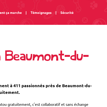
nt ça marche
|
Témoignages
|
Sécurité
à Beaumont-du-
ent à 411 passionnés près de Beaumont-du-
tuitement.
tou gratuitement, c'est collaboratif et sans échange