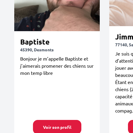
Jimm
Baptiste
77140, S
45390, Desmonts
Je suis 
Bonjour je m’appelle Baptiste et
d’attent
j’aimerais promener des chiens sur
jouer av
mon temp libre
beaucoup
Étant en
chiens (2
capacité
animaux.
compag.
Voir son profil