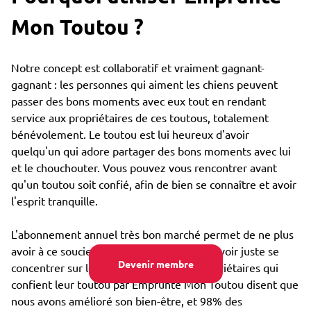
Mon Toutou ?
Notre concept est collaboratif et vraiment gagnant-
gagnant : les personnes qui aiment les chiens peuvent
passer des bons moments avec eux tout en rendant
service aux propriétaires de ces toutous, totalement
bénévolement. Le toutou est lui heureux d'avoir
quelqu'un qui adore partager des bons moments avec lui
et le chouchouter. Vous pouvez vous rencontrer avant
qu'un toutou soit confié, afin de bien se connaître et avoir
l'esprit tranquille.
L'abonnement annuel très bon marché permet de ne plus
avoir à ce soucier du coût de garde, et pouvoir juste se
Devenir membre
concentrer sur le bien-être : 85% des propriétaires qui
confient leur toutou par Emprunte Mon Toutou disent que
nous avons amélioré son bien-être, et 98% des