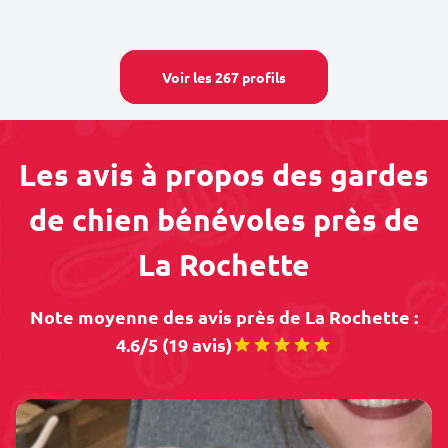
Voir les 267 profils
Les avis à propos des gardes
de chien bénévoles près de
La Rochette
Note moyenne des avis près de La Rochette :
4.6/5 (19 avis)