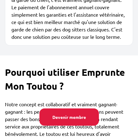
Le paiement de l'abonnement annuel couvre
simplement les garanties et l'assistance vétérinaire,
ce qui est bien meilleur marché qu'une solution de
garde de chien par des dog sitters classiques. C'est
donc une solution peu coûteuse sur le long terme.
Pourquoi utiliser Emprunte
Mon Toutou ?
Notre concept est collaboratif et vraiment gagnant-
gagnant : les personnes qui aiment les chiens peuvent
Devenir membre
passer des bons moments avec eux tout en rendant
service aux propriétaires de ces toutous, totalement
bénévolement. Le toutou est lui heureux d'avoir