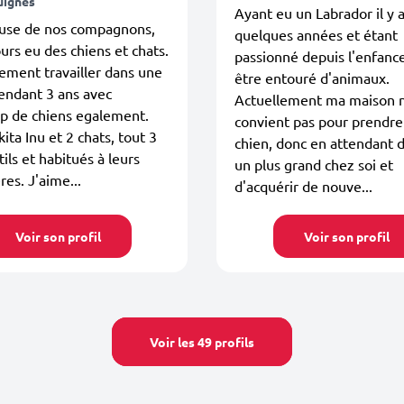
uignes
Ayant eu un Labrador il y 
se de nos compagnons,
quelques années et étant
jours eu des chiens et chats.
passionné depuis l'enfance
lement travailler dans une
être entouré d'animaux.
endant 3 ans avec
Actuellement ma maison 
p de chiens egalement.
convient pas pour prendre
kita Inu et 2 chats, tout 3
chien, donc en attendant d
tils et habitués à leurs
un plus grand chez soi et
es. J'aime...
d'acquérir de nouve...
Voir son profil
Voir son profil
Voir les 49 profils