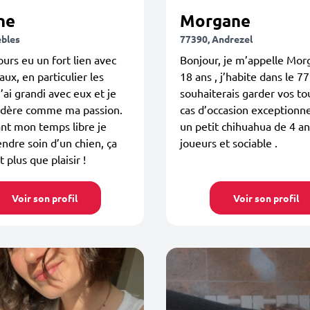
ne
Morgane
èbles
77390, Andrezel
jours eu un fort lien avec
Bonjour, je m’appelle Morg
aux, en particulier les
18 ans , j’habite dans le 77
J’ai grandi avec eux et je
souhaiterais garder vos t
sidère comme ma passion.
cas d’occasion exceptionne
nt mon temps libre je
un petit chihuahua de 4 an
ndre soin d’un chien, ça
joueurs et sociable .
 plus que plaisir !
Voir son profil
Voir son profil