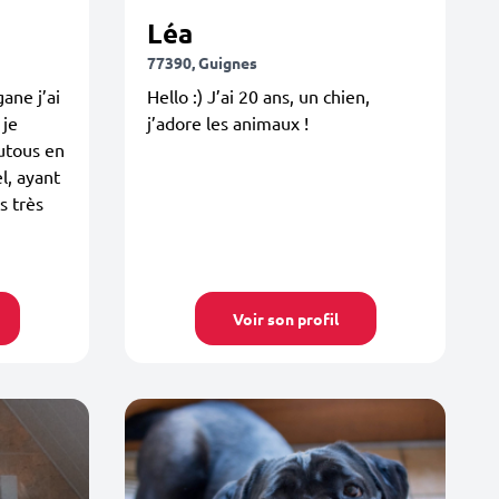
Léa
77390, Guignes
ane j’ai
Hello :) J’ai 20 ans, un chien,
 je
j’adore les animaux !
outous en
l, ayant
s très
Voir son profil