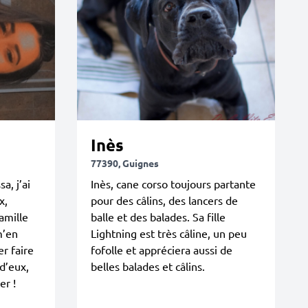
Inès
77390, Guignes
a, j’ai
Inès, cane corso toujours partante
x,
pour des câlins, des lancers de
amille
balle et des balades. Sa fille
m’en
Lightning est très câline, un peu
er faire
fofolle et appréciera aussi de
d’eux,
belles balades et câlins.
er !