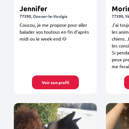
Jennifer
Mori
77390, Ozouer-le-Voulgis
77390, Y
Coucou, je me propose pour aller
J’ai tou
balader vos toutous en fin d’après
les anim
midi ou le week-end 🐶
chiens. 
les con
Si penda
peux pre
me ferait
Voir son profil