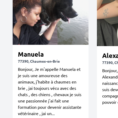
Manuela
Alex
77390, Chaumes-en-Brie
77390, C
Bonjour, Je m'appelle Manuela et
Bonjour,
je suis une amoureuse des
Alexandr
animaux, j'habite à chaumes en
naissanc
brie , jai toujours vécu avec des
suis de
chats , des chiens , chevaux je suis
compagn
une passionnée j'ai fait une
pouvoir 
formation pour devenir assistante
vétérinaire , jai un...