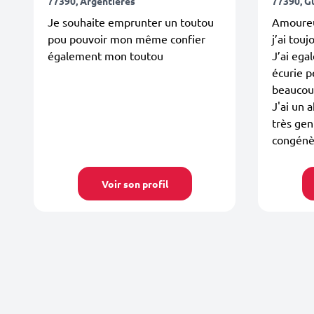
77390, Argentières
77390, G
Je souhaite emprunter un toutou
Amoureu
pou pouvoir mon même confier
j’ai tou
également mon toutou
J’ai ega
écurie p
beaucou
J'ai un a
très gen
congénèr
Voir son profil