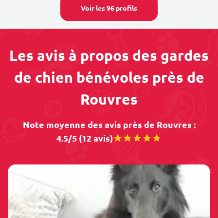
Voir les 96 profils
Les avis à propos des gardes
de chien bénévoles près de
Rouvres
Note moyenne des avis près de Rouvres :
4.5/5 (12 avis)