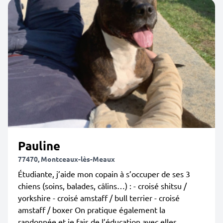
Pauline
77470, Montceaux-lès-Meaux
Étudiante, j’aide mon copain à s’occuper de ses 3
chiens (soins, balades, câlins…) : - croisé shitsu /
yorkshire - croisé amstaff / bull terrier - croisé
amstaff / boxer On pratique également la
randonnée et je fais de l’éducation avec elles....