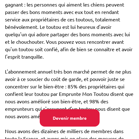
gagnant : les personnes qui aiment les chiens peuvent
passer des bons moments avec eux tout en rendant
service aux propriétaires de ces toutous, totalement
bénévolement. Le toutou est lui heureux d'avoir
quelqu'un qui adore partager des bons moments avec lui
et le chouchouter. Vous pouvez vous rencontrer avant
qu'un toutou soit confié, afin de bien se connaître et avoir
l'esprit tranquille.
L'abonnement annuel très bon marché permet de ne plus
avoir à ce soucier du coût de garde, et pouvoir juste se
concentrer sur le bien-être : 85% des propriétaires qui
confient leur toutou par Emprunte Mon Toutou disent que
nous avons amélioré son bien-être, et 98% des
emprunteurs qui s'occupent d'un toutou nous disent que
nous avons amélioré leur propre bien-être.
Devenir membre
Nous avons des dizaines de milliers de membres dans
toute la France, et avons mis en place des mesures de