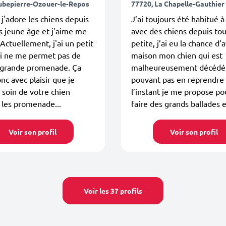
ubepierre-Ozouer-le-Repos
77720, La Chapelle-Gauthier
 j'adore les chiens depuis
J’ai toujours été habitué à
 jeune âge et j'aime me
avec des chiens depuis to
 Actuellement, j'ai un petit
petite, j’ai eu la chance d’a
ui ne me permet pas de
maison mon chien qui est
e grande promenade. Ça
malheureusement décédé
onc avec plaisir que je
pouvant pas en reprendre
 soin de votre chien
l’instant je me propose po
 les promenade...
faire des grands ballades e.
Voir son profil
Voir son profil
Voir les 37 profils