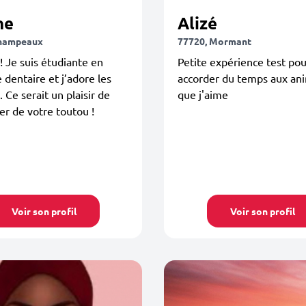
ne
Alizé
Champeaux
77720, Mormant
! Je suis étudiante en
Petite expérience test pou
e dentaire et j’adore les
accorder du temps aux an
 Ce serait un plaisir de
que j'aime
r de votre toutou !
Voir son profil
Voir son profil