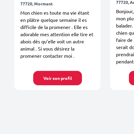
77720, A
77720, Mormant
Bonjour,
Mon chien es toute ma vie étant
mon plus
en plâtre quelque semaine il es
balader.
difficile de la promener . Elle es
chien q
adorable mes attention elle tire et
faire d
abois dès qu’elle voit un autre
serait d
animal . Si vous désirez la
prendrai
promener contacter moi .
pendant
Voir son profil