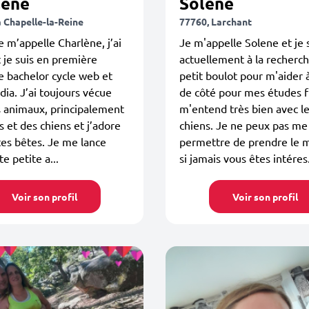
lène
Solene
a Chapelle-la-Reine
77760, Larchant
Je m’appelle Charlène, j’ai
Je m'appelle Solene et je 
 je suis en première
actuellement à la recherc
 bachelor cycle web et
petit boulot pour m'aider 
ia. J’ai toujours vécue
de côté pour mes études f
 animaux, principalement
m'entend très bien avec l
s et des chiens et j’adore
chiens. Je ne peux pas me
tes bêtes. Je me lance
permettre de prendre le 
e petite a...
si jamais vous êtes intéres.
Voir son profil
Voir son profil