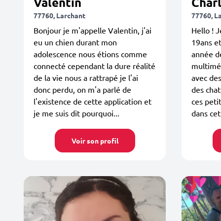
Valentin
Char
77760, Larchant
77760, L
Bonjour je m'appelle Valentin, j'ai
Hello ! 
eu un chien durant mon
19ans et
adolescence nous étions comme
année de
connecté cependant la dure réalité
multiméd
de la vie nous a rattrapé je l'ai
avec des
donc perdu, on m'a parlé de
des chat
l'existence de cette application et
ces peti
je me suis dit pourquoi...
dans cett
Voir son profil