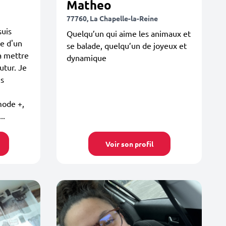
Matheo
77760, La Chapelle-la-Reine
suis
Quelqu’un qui aime les animaux et
he d'un
se balade, quelqu’un de joyeux et
à mettre
dynamique
utur. Je
es
mode +,
..
Voir son profil