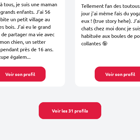
à tous, je suis une maman
Tellement fan des toutous
grands enfants. J’ai 56
jour j’ai même fais du yog
bite un petit village au
eux ! (true story hehe). J’a
es bois. J’ai eu le grand
chats chez moi donc je sui
 de partager ma vie avec
habituée aux boules de poi
 mon chien, un setter
collantes 🤪
pendant près de 16 ans.
cupe égalem...
Voir son profil
Voir son profil
Voir les 31 profils