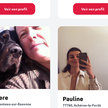
Voir son profil
Voir son profil
ere
Pauline
anteau-sur-Essonne
77760, Achères-la-Forêt