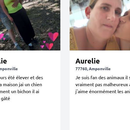
ie
Aurelie
mponville
77760, Amponville
ours été élever et des
Je suis fan des animaux il 
la maison jai un chien
vraiment pas malheureux 
ment un bichon il ai
j'aime énormément les a
 gâté