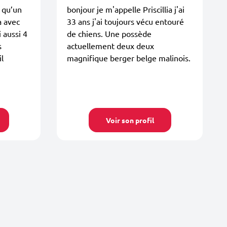
 qu’un
bonjour je m'appelle Priscillia j'ai
a avec
33 ans j'ai toujours vécu entouré
i aussi 4
de chiens. Une possède
s
actuellement deux deux
l
magnifique berger belge malinois.
Voir son profil