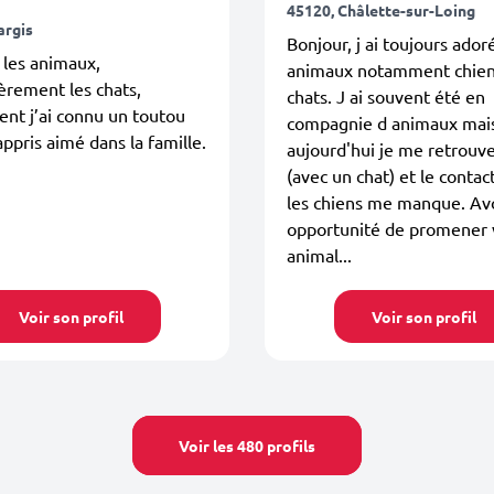
45120, Châlette-sur-Loing
argis
Bonjour, j ai toujours ador
n les animaux,
animaux notamment chien
ièrement les chats,
chats. J ai souvent été en
nt j’ai connu un toutou
compagnie d animaux mai
 appris aimé dans la famille.
aujourd'hui je me retrouv
(avec un chat) et le contac
les chiens me manque. Avo
opportunité de promener 
animal...
Voir son profil
Voir son profil
Voir les 480 profils