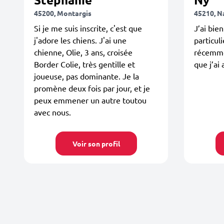
45200, Montargis
45210, N
Si je me suis inscrite, c'est que
J’ai bie
j'adore les chiens. J'ai une
particul
chienne, Olie, 3 ans, croisée
récemme
Border Colie, très gentille et
que j’ai
joueuse, pas dominante. Je la
promène deux fois par jour, et je
peux emmener un autre toutou
avec nous.
Voir son profil