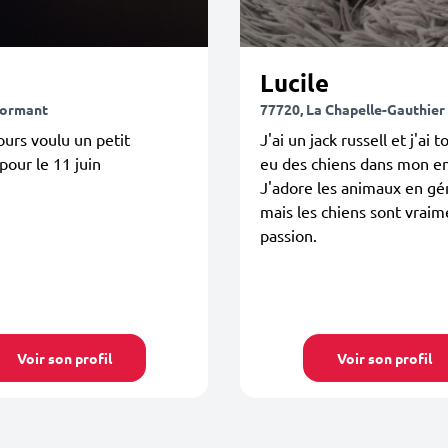
a
Lucile
Mormant
77720, La Chapelle-Gauthier
jours voulu un petit
J'ai un jack russell et j'ai 
pour le 11 juin
eu des chiens dans mon e
J'adore les animaux en gé
mais les chiens sont vrai
passion.
Voir son profil
Voir son profil