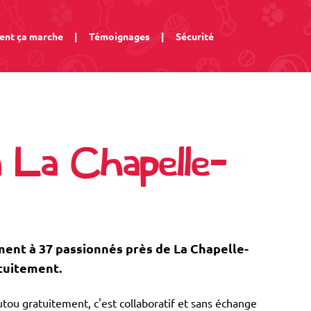
nt ça marche
|
Témoignages
|
Sécurité
à La Chapelle-
nt à 37 passionnés près de La Chapelle-
atuitement.
tou gratuitement, c'est collaboratif et sans échange