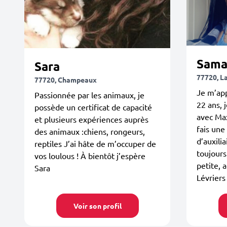
Sama
Sara
77720, L
77720, Champeaux
Je m’app
Passionnée par les animaux, je
22 ans, 
possède un certificat de capacité
avec Max
et plusieurs expériences auprès
fais une
des animaux :chiens, rongeurs,
d’auxilia
reptiles J’ai hâte de m’occuper de
toujours
vos loulous ! À bientôt j’espère
petite, 
Sara
Lévriers
Voir son profil