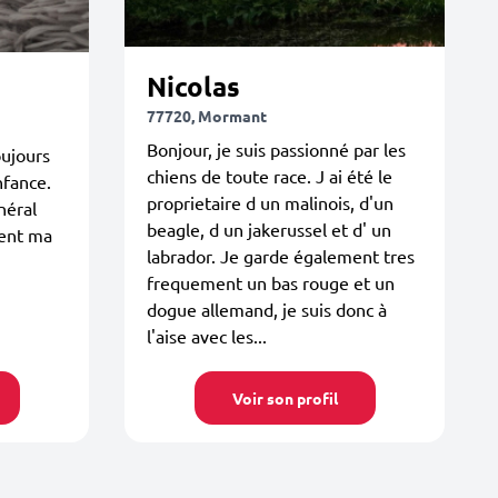
Nicolas
77720, Mormant
Bonjour, je suis passionné par les
toujours
chiens de toute race. J ai été le
nfance.
proprietaire d un malinois, d'un
néral
beagle, d un jakerussel et d' un
ment ma
labrador. Je garde également tres
frequement un bas rouge et un
dogue allemand, je suis donc à
l'aise avec les...
Voir son profil