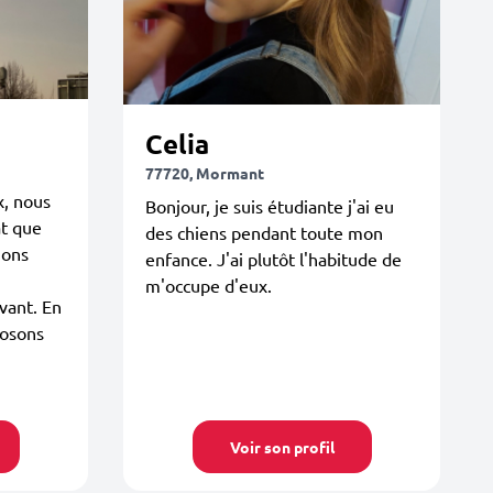
Celia
77720, Mormant
x, nous
Bonjour, je suis étudiante j'ai eu
at que
des chiens pendant toute mon
ions
enfance. J'ai plutôt l'habitude de
m'occupe d'eux.
vant. En
posons
Voir son profil