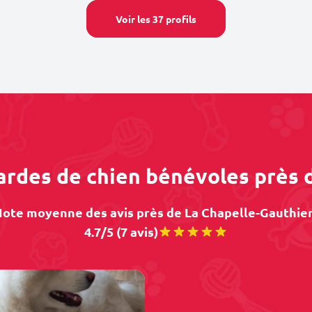
Voir les 37 profils
gardes de chien bénévoles près 
ote moyenne des avis près de La Chapelle-Gauthier
4.7/5 (7 avis)