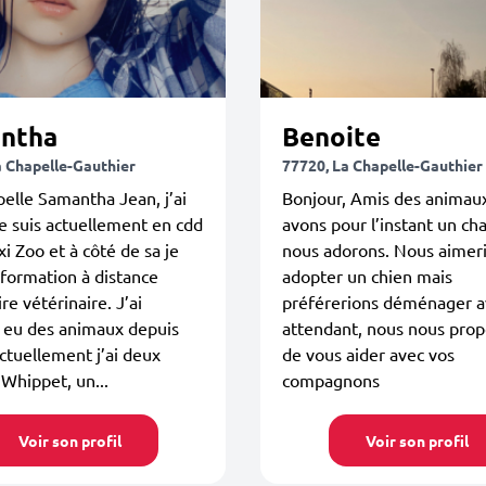
ntha
Benoite
a Chapelle-Gauthier
77720, La Chapelle-Gauthier
elle Samantha Jean, j’ai
Bonjour, Amis des animau
je suis actuellement en cdd
avons pour l’instant un ch
i Zoo et à côté de sa je
nous adorons. Nous aimer
 formation à distance
adopter un chien mais
ire vétérinaire. J’ai
préférerions déménager a
 eu des animaux depuis
attendant, nous nous pro
actuellement j’ai deux
de vous aider avec vos
 Whippet, un...
compagnons
Voir son profil
Voir son profil