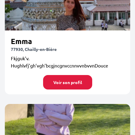
Emma
77930, Chailly-en-Bière
Fkjguk’v.
Hughlvfj’gh’vgh’bcgjncgnvccnnvvnbvvnDouce
Voir son profil