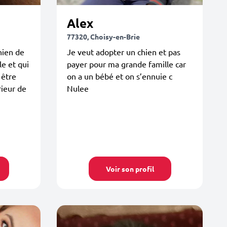
Alex
77320, Choisy-en-Brie
hien de
Je veut adopter un chien et pas
le et qui
payer pour ma grande famille car
 être
on a un bébé et on s’ennuie c
rieur de
Nulee
Voir son profil