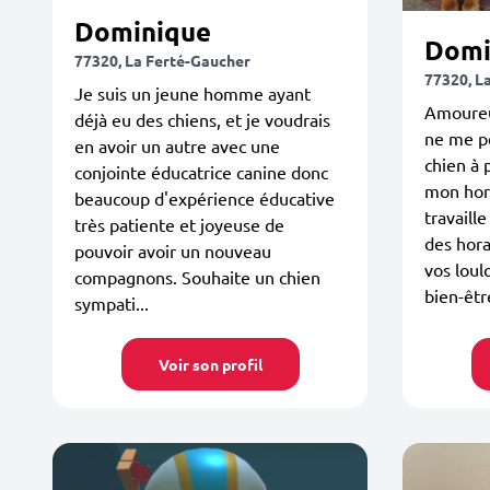
Dominique
Domi
77320, La Ferté-Gaucher
77320, L
Je suis un jeune homme ayant
Amoureu
déjà eu des chiens, et je voudrais
ne me pe
en avoir un autre avec une
chien à 
conjointe éducatrice canine donc
mon hora
beaucoup d'expérience éducative
travaill
très patiente et joyeuse de
des hora
pouvoir avoir un nouveau
vos loul
compagnons. Souhaite un chien
bien-êtr
sympati...
Voir son profil