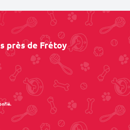
s près de Frétoy
onfié.