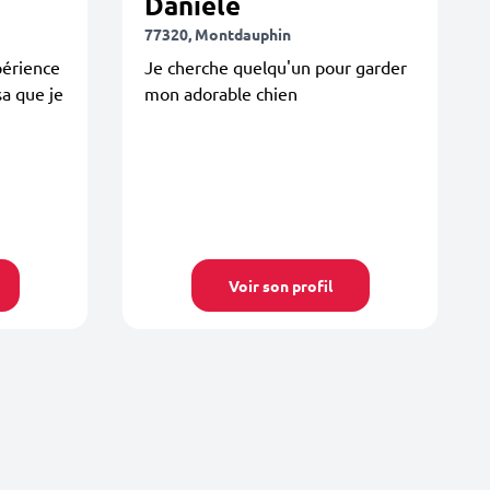
Danièle
77320, Montdauphin
périence
Je cherche quelqu'un pour garder
sa que je
mon adorable chien
Voir son profil