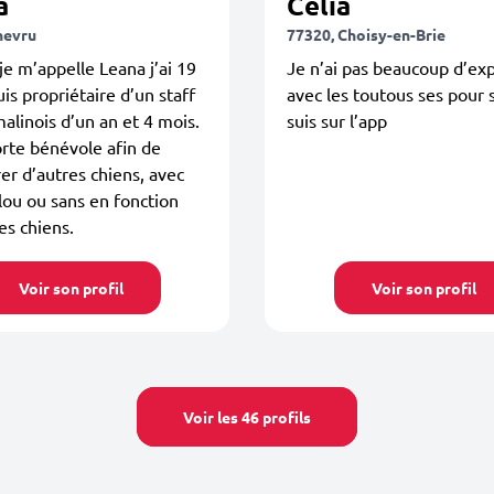
a
Celia
hevru
77320, Choisy-en-Brie
je m’appelle Leana j’ai 19
Je n’ai pas beaucoup d’ex
uis propriétaire d’un staff
avec les toutous ses pour 
malinois d’un an et 4 mois.
suis sur l’app
rte bénévole afin de
er d’autres chiens, avec
ou ou sans en fonction
es chiens.
Voir son profil
Voir son profil
Voir les 46 profils