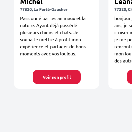
Michel
Lean
77320, La Ferté-Gaucher
77320, C
Passionné par les animaux et la
bonjour 
nature. Ayant déjà possédé
ans, je s
plusieurs chiens et chats. Je
croiser 
souhaite mettre à profit mon
je me po
expérience et partager de bons
rencontr
moments avec vos loulous.
mon loul
des autr
Voir son profil