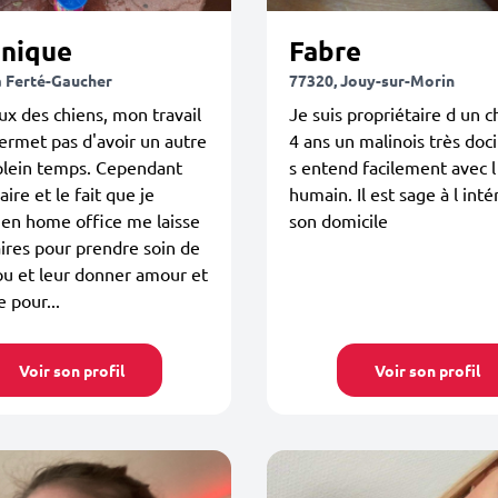
nique
Fabre
a Ferté-Gaucher
77320, Jouy-sur-Morin
x des chiens, mon travail
Je suis propriétaire d un c
rmet pas d'avoir un autre
4 ans un malinois très doci
plein temps. Cependant
s entend facilement avec l
ire et le fait que je
humain. Il est sage à l inté
e en home office me laisse
son domicile
ires pour prendre soin de
ou et leur donner amour et
e pour...
Voir son profil
Voir son profil