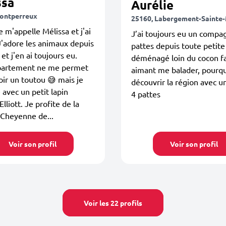
ssa
Aurélie
ontperreux
25160, Labergement-Sainte
e m'appelle Mélissa et j'ai
J’ai toujours eu un compa
J'adore les animaux depuis
pattes depuis toute petit
et j'en ai toujours eu.
déménagé loin du cocon fa
artement ne me permet
aimant me balader, pourqu
oir un toutou 😅 mais je
découvrir la région avec u
 avec un petit lapin
4 pattes
liott. Je profite de la
 Cheyenne de...
Voir son profil
Voir son profil
Voir les 22 profils