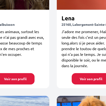
Lena
albuisson
25160, Labergement-Sainte
les animaux, surtout les
J’adore me promener, Mai
Je n’ai pas grandi avec eux,
seule des fois c’est un peu
 passe beaucoup de temps
long.alors si je peux aider.
ux de mes proches et
prendre le toutou de quel
m’en occuper.
qui n’a pas le temps. Je su
disponible le soir, ou le m
dans la journée.
Voir son profil
Voir son profil