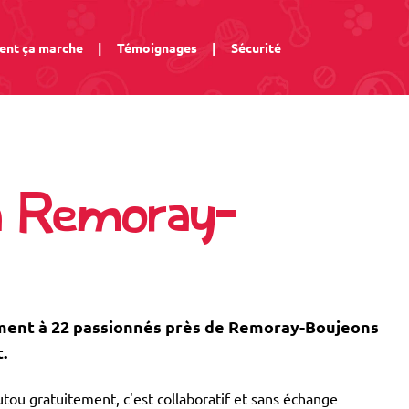
nt ça marche
|
Témoignages
|
Sécurité
à Remoray-
ent à 22 passionnés près de Remoray-Boujeons
.
tou gratuitement, c'est collaboratif et sans échange