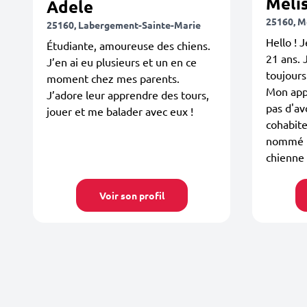
Méli
Adele
25160, M
25160, Labergement-Sainte-Marie
Hello ! J
Étudiante, amoureuse des chiens.
21 ans. 
J’en ai eu plusieurs et un en ce
toujours 
moment chez mes parents.
Mon app
J’adore leur apprendre des tours,
pas d'av
jouer et me balader avec eux !
cohabite
nommé El
chienne
Voir son profil