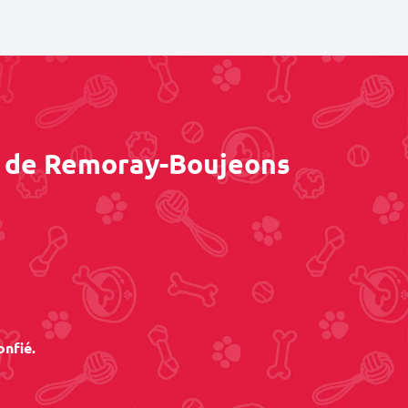
ès de Remoray-Boujeons
onfié.