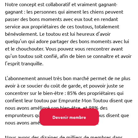
Notre concept est collaboratif et vraiment gagnant-
gagnant : les personnes qui aiment les chiens peuvent
passer des bons moments avec eux tout en rendant
service aux propriétaires de ces toutous, totalement
bénévolement. Le toutou est lui heureux d'avoir
quelqu'un qui adore partager des bons moments avec lui
et le chouchouter. Vous pouvez vous rencontrer avant
qu'un toutou soit confié, afin de bien se connaître et avoir
l'esprit tranquille.
L'abonnement annuel très bon marché permet de ne plus
avoir à ce soucier du coût de garde, et pouvoir juste se
concentrer sur le bien-être : 85% des propriétaires qui
confient leur toutou par Emprunte Mon Toutou disent que
nous avons amélioré son bien-être, et 98% des
emprunteurs qui s'occupent d'un toutou nous disent que
Devenir membre
nous avons amélioré leur propre bien-être.
Nous avons des dizaines de milliers de membres dans