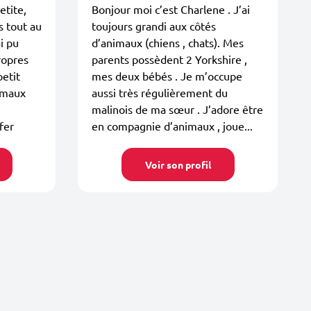
etite,
Bonjour moi c’est Charlene . J’ai
s tout au
toujours grandi aux côtés
i pu
d’animaux (chiens , chats). Mes
ropres
parents possèdent 2 Yorkshire ,
petit
mes deux bébés . Je m’occupe
nimaux
aussi très régulièrement du
malinois de ma sœur . J’adore être
fer
en compagnie d’animaux , joue...
Voir son profil