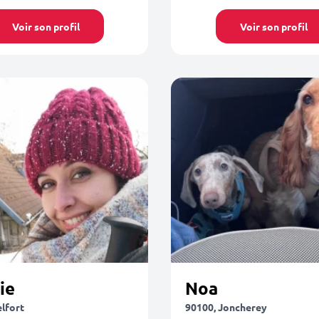
Voir son profil
Voir son profil
ie
Noa
elfort
90100, Joncherey