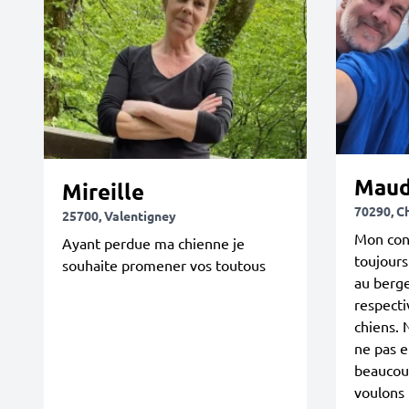
Mau
Mireille
70290, 
25700, Valentigney
Mon con
Ayant perdue ma chienne je
toujours
souhaite promener vos toutous
au berge
respecti
chiens. 
ne pas e
beaucoup
voulons p