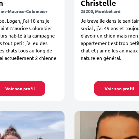
n
Christelle
aint-Maurice-Colombier
25200, Montbéliard
el Logan, j’ai 18 ans je
Je travaille dans le sanitai
Saint Maurice Colombier
social , j'ai 49 ans et toujo
jours habité à la campagne
d'avoir un chien mais mon
 tout petit j’ai eu des
appartement est trop petit
es chats tous au long de
chat et j'aime les animaux 
’ai actuellement 2 chienne
nature en général.
t
Voir son profil
Voir son profil