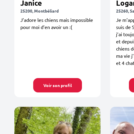
Janice
Loga
25200, Montbéliard
25260, S
J’adore les chiens mais impossible
Je m’app
pour moi d’en avoir un :(
suis de 
j’ai tou
et depuis
chiens d
ma vie j
et 4 cha
Voir son profil