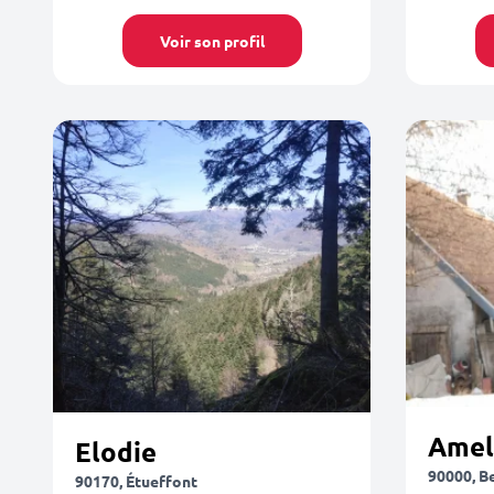
Voir son profil
Amel
Elodie
90000, B
90170, Étueffont