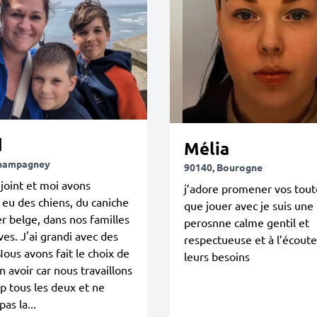
d
Mélia
Champagney
90140, Bourogne
joint et moi avons
j’adore promener vos tout
 eu des chiens, du caniche
que jouer avec je suis une
r belge, dans nos familles
perosnne calme gentil et
ves. J'ai grandi avec des
respectueuse et à l’écout
Nous avons fait le choix de
leurs besoins
n avoir car nous travaillons
 tous les deux et ne
as la...