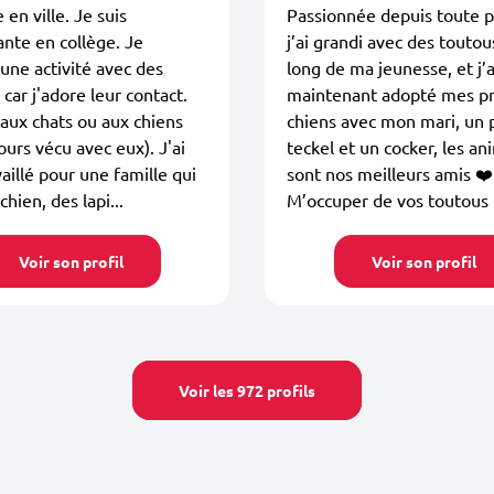
 en ville. Je suis
Passionnée depuis toute p
nte en collège. Je
j’ai grandi avec des toutou
une activité avec des
long de ma jeunesse, et j’a
car j'adore leur contact.
maintenant adopté mes p
aux chats ou aux chiens
chiens avec mon mari, un 
jours vécu avec eux). J'ai
teckel et un cocker, les a
vaillé pour une famille qui
sont nos meilleurs amis ❤️
chien, des lapi...
M’occuper de vos toutous 
Voir son profil
Voir son profil
Voir les 972 profils