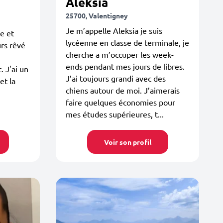
Aleksia
25700, Valentigney
Je m’appelle Aleksia je suis
re et
lycéenne en classe de terminale, je
urs rêvé
cherche a m’occuper les week-
ends pendant mes jours de libres.
. J'ai un
J’ai toujours grandi avec des
et la
chiens autour de moi. J’aimerais
faire quelques économies pour
mes études supérieures, t...
Voir son profil