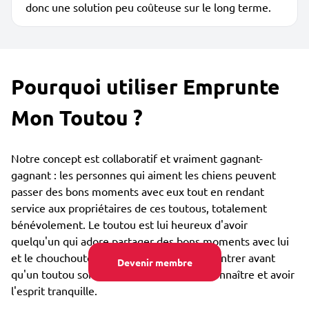
donc une solution peu coûteuse sur le long terme.
Pourquoi utiliser Emprunte
Mon Toutou ?
Notre concept est collaboratif et vraiment gagnant-
gagnant : les personnes qui aiment les chiens peuvent
passer des bons moments avec eux tout en rendant
service aux propriétaires de ces toutous, totalement
bénévolement. Le toutou est lui heureux d'avoir
quelqu'un qui adore partager des bons moments avec lui
et le chouchouter. Vous pouvez vous rencontrer avant
Devenir membre
qu'un toutou soit confié, afin de bien se connaître et avoir
l'esprit tranquille.