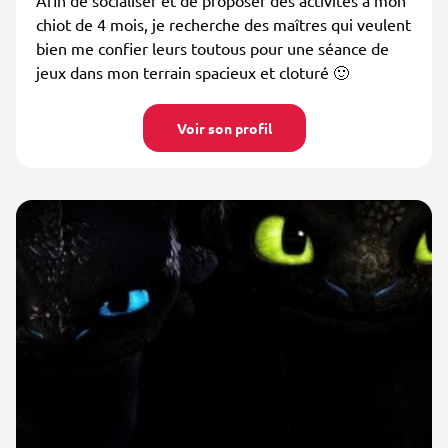
Afin de socialiser et de proposer des activités à mon
chiot de 4 mois, je recherche des maîtres qui veulent
bien me confier leurs toutous pour une séance de
jeux dans mon terrain spacieux et cloturé 🙂
Voir son profil