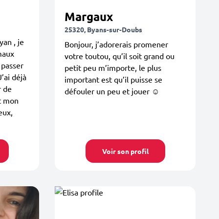
Margaux
25320, Byans-sur-Doubs
yan , je
Bonjour, j’adorerais promener
imaux
votre toutou, qu’il soit grand ou
 passer
petit peu m’importe, le plus
’ai déjà
important est qu’il puisse se
r de
défouler un peu et jouer ☺️
et mon
eux,
Voir son profil