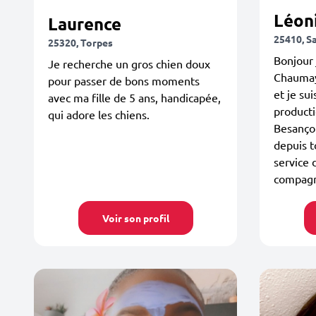
Léon
Laurence
25410, Sa
25320, Torpes
Bonjour 
Je recherche un gros chien doux
Chaumay,
pour passer de bons moments
et je su
avec ma fille de 5 ans, handicapée,
producti
qui adore les chiens.
Besançon
depuis t
service 
compagn
Voir son profil