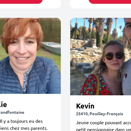
ie
Kevin
randfontaine
25410, Pouilley-Français
Il y a toujours eu des
Jeune couple pouvant accue
hiens chez mes parents.
petit pensionnaire dans u