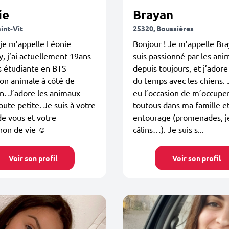
ie
Brayan
int-Vit
25320, Boussières
je m’appelle Léonie
Bonjour ! Je m’appelle Bra
 j’ai actuellement 19ans
suis passionné par les an
is étudiante en BTS
depuis toujours, et j’adore
on animale à côté de
du temps avec les chiens. J
. J’adore les animaux
eu l’occasion de m’occupe
oute petite. Je suis à votre
toutous dans ma famille 
de vous et votre
entourage (promenades, j
on de vie ☺️
câlins…). Je suis s...
Voir son profil
Voir son profil