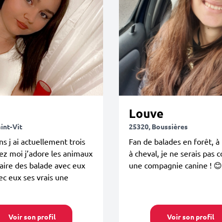
Louve
int-Vit
25320, Boussières
ns j ai actuellement trois
Fan de balades en forêt, à
ez moi j’adore les animaux
à cheval, je ne serais pas 
faire des balade avec eux
une compagnie canine ! 😊
ec eux ses vrais une
Voir son profil
Voir son profil