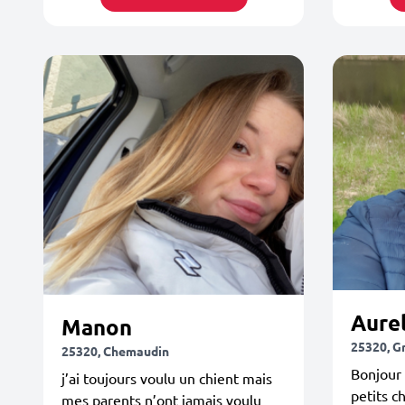
Aurel
Manon
25320, G
25320, Chemaudin
Bonjour 
j’ai toujours voulu un chient mais
petits c
mes parents n’ont jamais voulu