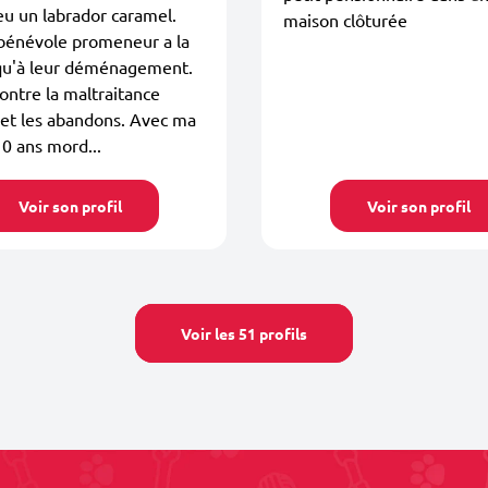
 eu un labrador caramel.
maison clôturée
 bénévole promeneur a la
qu'à leur déménagement.
contre la maltraitance
et les abandons. Avec ma
10 ans mord...
Voir son profil
Voir son profil
Voir les 51 profils